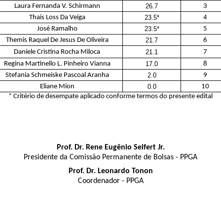
Laura Fernanda V. Schirmann
26.7
3
Thais Loss Da Veiga
23.5*
4
José Ramalho
23.5*
5
Themis Raquel De Jesus De Oliveira
21.7
6
Daniele Cristina Rocha Miloca
21.1
7
Regina Martinello L. Pinheiro Vianna
17.0
8
Stefania Schmeiske Pascoal Aranha
2.0
9
Eliane Mion
0.0
10
* Critério de desempate aplicado conforme termos do presente edital
Prof. Dr. Rene Eugênio Seifert Jr.
Presidente da Comissão Permanente de Bolsas - PPGA
Prof. Dr. Leonardo Tonon
Coordenador - PPGA