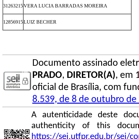
31263215
VERA LUCIA BARRADAS MOREIRA
12856915
LUIZ BECHER
Documento assinado elet
PRADO
,
DIRETOR(A)
, em 
oficial de Brasília, com fu
8.539, de 8 de outubro de
A autenticidade deste doc
authenticity of this do
https://sei.utfpr.edu.br/sei/