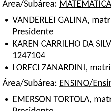
Área/Subárea:
MATEMÁTICA/
VANDERLEI GALINA, matrí
Presidente
KAREN CARRILHO DA SILVA
1247104
LORECI ZANARDINI, matrí
Área/Subárea:
ENSINO/Ensin
EMERSON TORTOLA, matríc