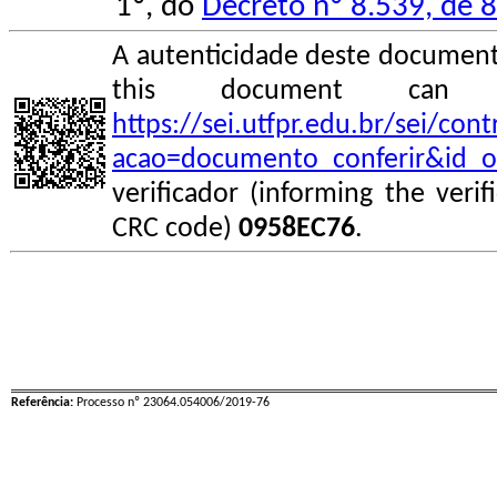
1º, do
Decreto nº 8.539, de 
A autenticidade deste documento
this document can
https://sei.utfpr.edu.br/sei/co
acao=documento_conferir&id_o
verificador (informing the veri
CRC code)
0958EC76
.
Referência:
Processo nº 23064.054006/2019-76