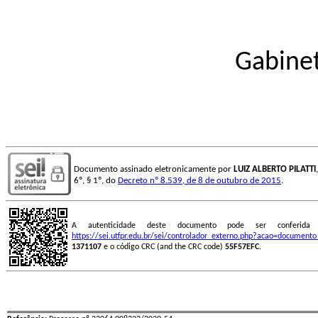
Gabinet
Documento assinado eletronicamente por
LUIZ ALBERTO PILATTI
6º, § 1º, do
Decreto nº 8.539, de 8 de outubro de 2015
.
A autenticidade deste documento pode ser conferid
https://sei.utfpr.edu.br/sei/controlador_externo.php?acao=document
1371107
e o código CRC (and the CRC code)
55F57EFC
.