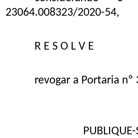
23064.008323/2020-54,
R E S O L V E
revogar a Portaria nº
PUBLIQUE-S