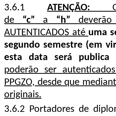
3.6.1
ATENÇÃO:
Os 
de
“c”
a
“h”
deverão 
AUTENTICADOS até
uma se
segundo semestre (em vi
esta data será publica 
poderão ser autenticados
PPGZO, desde que mediant
originais.
3.6.2 Portadores de dipl