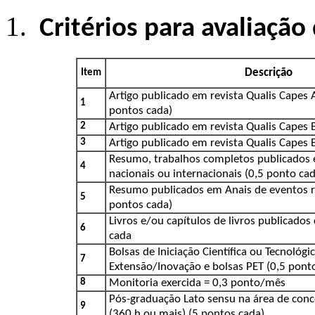
Critérios para avaliação
Descrição
Item
Artigo publicado em revista Qualis Capes A
1
pontos cada)
2
Artigo publicado em revista Qualis Capes 
3
Artigo publicado em revista Qualis Capes B
Resumo, trabalhos completos publicados 
4
nacionais ou internacionais (0,5 ponto cad
Resumo publicados em Anais de eventos re
5
pontos cada)
Livros e/ou capítulos de livros publicado
6
cada
Bolsas de Iniciação Científica ou Tecnológi
7
Extensão/Inovação e bolsas PET (0,5 pon
8
Monitoria exercida = 0,3 ponto/mês
Pós-graduação Lato sensu na área de con
9
(360 h ou mais) (5 pontos cada)