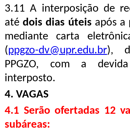
3.11 A interposição de r
até
dois dias úteis
após a p
mediante carta eletrôni
(
ppgzo-dv@upr.edu.br
), 
PPGZO, com a devida 
interposto.
4. VAGAS
4.1 Serão ofertadas 12 va
subáreas: