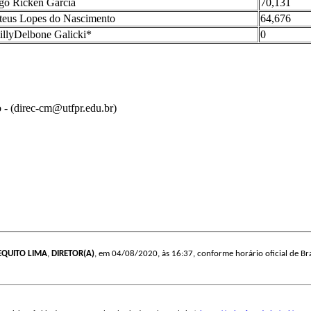
o Ricken Garcia
70,131
eus Lopes do Nascimento
64,676
llyDelbone Galicki*
0
o - (direc-cm@utfpr.edu.br)
EQUITO LIMA
,
DIRETOR(A)
, em 04/08/2020, às 16:37, conforme horário oficial de Bra