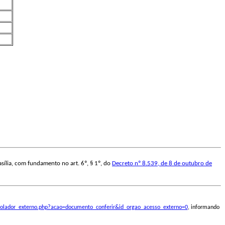
sília, com fundamento no art. 6º, § 1º, do
Decreto nº 8.539, de 8 de outubro de
ontrolador_externo.php?acao=documento_conferir&id_orgao_acesso_externo=0
, informando