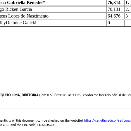
ia Gabriella Benedet*
76,314
1.
o Ricken Garcia
70,131
2.
eus Lopes do Nascimento
64,676
3
llyDelbone Galicki
0
EQUITO LIMA
,
DIRETOR(A)
, em 07/08/2020, às 11:35, conforme horário oficial de Bra
henticity of this document can be checked on the website)
https://sei.utfpr.edu.br/sei/c
go CRC (and the CRC code)
FDABD5CD
.