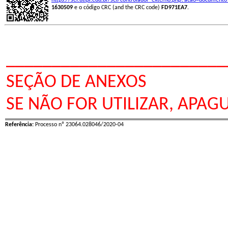
https://sei.utfpr.edu.br/sei/controlador_externo.php?acao=document
1630509
e o código CRC (and the CRC code)
FD971EA7
.
________________________
SEÇÃO DE ANEXOS
SE NÃO FOR UTILIZAR, APAGU
Referência:
Processo nº 23064.028046/2020-04