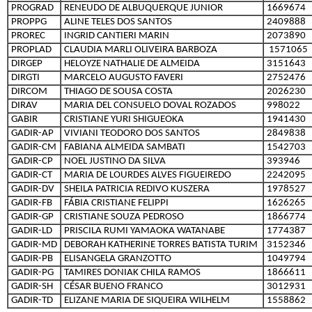
PROGRAD
RENEUDO DE ALBUQUERQUE JUNIOR
1669674
PROPPG
ALINE TELES DOS SANTOS
2409888
PROREC
INGRID CANTIERI MARIN
2073890
PROPLAD
CLAUDIA MARLI OLIVEIRA BARBOZA
1571065
DIRGEP
HELOYZE NATHALIE DE ALMEIDA
3151643
DIRGTI
MARCELO AUGUSTO FAVERI
2752476
DIRCOM
THIAGO DE SOUSA COSTA
2026230
DIRAV
MARIA DEL CONSUELO DOVAL ROZADOS
998022
GABIR
CRISTIANE YURI SHIGUEOKA
1941430
GADIR-AP
VIVIANI TEODORO DOS SANTOS
2849838
GADIR-CM
FABIANA ALMEIDA SAMBATI
1542703
GADIR-CP
NOEL JUSTINO DA SILVA
393946
GADIR-CT
MARIA DE LOURDES ALVES FIGUEIREDO
2242095
GADIR-DV
SHEILA PATRICIA REDIVO KUSZERA
1978527
GADIR-FB
FÁBIA CRISTIANE FELIPPI
1626265
GADIR-GP
CRISTIANE SOUZA PEDROSO
1866774
GADIR-LD
PRISCILA RUMI YAMAOKA WATANABE
1774387
GADIR-MD
DEBORAH KATHERINE TORRES BATISTA TURIM
3152346
GADIR-PB
ELISANGELA GRANZOTTO
1049794
GADIR-PG
TAMIRES DONIAK CHILA RAMOS
1866611
GADIR-SH
CÉSAR BUENO FRANCO
3012931
GADIR-TD
ELIZANE MARIA DE SIQUEIRA WILHELM
1558862