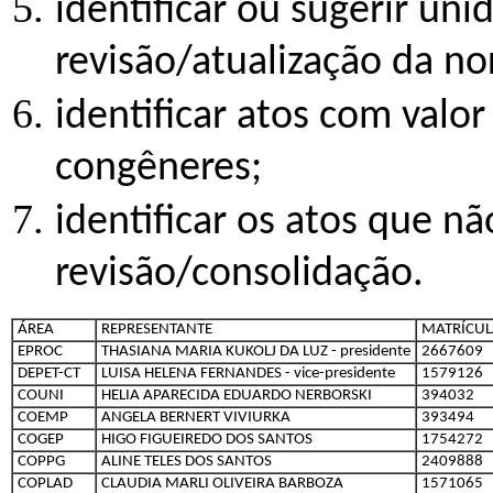
identificar ou sugerir un
revisão/atualização da no
identificar atos com valo
congêneres;
identificar os atos que n
revisão/consolidação.
ÁREA
REPRESENTANTE
MATRÍCUL
EPROC
THASIANA MARIA KUKOLJ DA LUZ - presidente
2667609
DEPET-CT
LUISA HELENA FERNANDES - vice-presidente
1579126
COUNI
HELIA APARECIDA EDUARDO NERBORSKI
394032
COEMP
ANGELA BERNERT VIVIURKA
393494
COGEP
HIGO FIGUEIREDO DOS SANTOS
1754272
COPPG
ALINE TELES DOS SANTOS
2409888
COPLAD
CLAUDIA MARLI OLIVEIRA BARBOZA
1571065