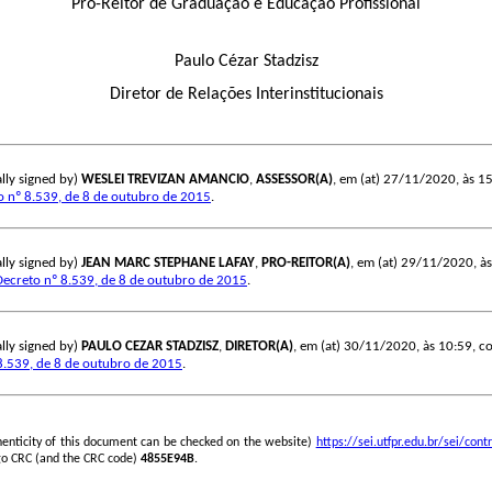
Pró-Reitor de Graduação e Educação Profissional
Paulo Cézar Stadzisz
Diretor de Relações Interinstitucionais
lly signed by)
WESLEI TREVIZAN AMANCIO
,
ASSESSOR(A)
, em (at) 27/11/2020, às 15:
o nº 8.539, de 8 de outubro de 2015
.
lly signed by)
JEAN MARC STEPHANE LAFAY
,
PRO-REITOR(A)
, em (at) 29/11/2020, às 
Decreto nº 8.539, de 8 de outubro de 2015
.
lly signed by)
PAULO CEZAR STADZISZ
,
DIRETOR(A)
, em (at) 30/11/2020, às 10:59, con
8.539, de 8 de outubro de 2015
.
henticity of this document can be checked on the website)
https://sei.utfpr.edu.br/sei/c
go CRC (and the CRC code)
4855E94B
.