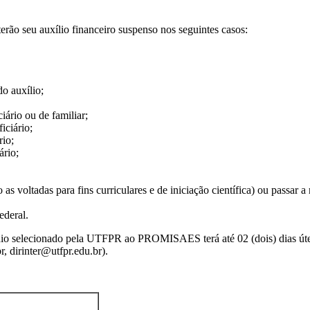
 seu auxílio financeiro suspenso nos seguintes casos:
do auxílio;
iário ou de familiar;
iciário;
io;
rio;
s voltadas para fins curriculares e de iniciação científica) ou passar a 
ederal.
nio selecionado pela UTFPR ao PROMISAES terá até 02 (dois) dias úteis
dirinter@utfpr.edu.br).