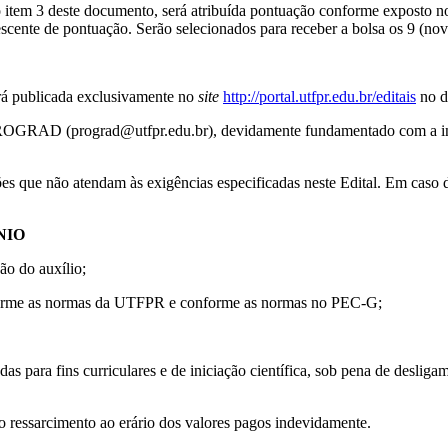
no item 3 deste documento, será atribuída pontuação conforme exposto 
scente de pontuação. Serão selecionados para receber a bolsa os 9 (nov
rá publicada exclusivamente no
site
http://portal.utfpr.edu.br/editais
no d
 PROGRAD (prograd@utfpr.edu.br), devidamente fundamentado com a ind
ões que não atendam às exigências especificadas neste Edital. Em caso 
NIO
ão do auxílio;
onforme as normas da UTFPR e conforme as normas no PEC-G;
das para fins curriculares e de iniciação científica, sob pena de desl
o ressarcimento ao erário dos valores pagos indevidamente.