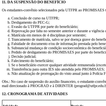
11. DA SUSPENSÃO DO BENEFÍCIO
Os estudantes-convênio selecionados pela UTFPR ao PROMISAES terão
Conclusão de curso na UTFPR;
Desligamento do PEC-G;
Evasão da UTFPR por parte do beneficiário;
Reprovação por falta no semestre anterior e durante a vigência 
Matrícula em menos de 4 disciplinas por semestre;
Trancamento de matrícula, salvo se por doença grave do benefic
Falsidade de documento e/ou de informação prestada pelo benef
Substancial mudança de condição socioeconômica do beneficiár
Pedido de desligamento do PROMISAES por parte do beneficiá
Decisão judicial;
Falecimento do beneficiário;
Se o beneficiário exercer qualquer atividade remunerada (exceto a
Transferência para outra IES não atendida pelo PROMISAES;
Não atualização de prorrogação do visto anual junto à Polícia F
Obs.: No caso de suspensão do auxílio financeiro, o estudante-convê
mail direcionado à PROGRAD e à DIRINTER (prograd@utfpr.edu.br, 
12. CRONOGRAMA DE ATIVIDADES