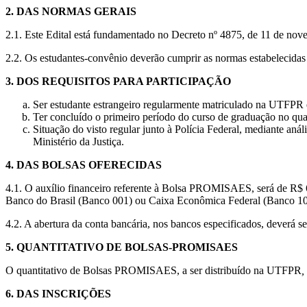
2. DAS NORMAS GERAIS
2.1. Este Edital está fundamentado no Decreto nº 4875, de 11 de nov
2.2. Os estudantes-convênio deverão cumprir as normas estabeleci
3. DOS REQUISITOS PARA PARTICIPAÇÃO
Ser estudante estrangeiro regularmente matriculado na UTFPR
Ter concluído o primeiro período do curso de graduação no qual
Situação do visto regular junto à Polícia Federal, mediante an
Ministério da Justiça.
4. DAS BOLSAS OFERECIDAS
4.1. O auxílio financeiro referente à Bolsa PROMISAES, será de R$ 6
Banco do Brasil (Banco 001) ou Caixa Econômica Federal (Banco 10
4.2. A abertura da conta bancária, nos bancos especificados, deverá s
5. QUANTITATIVO DE BOLSAS-PROMISAES
O quantitativo de Bolsas PROMISAES, a ser distribuído na UTFPR
,
6. DAS INSCRIÇÕES