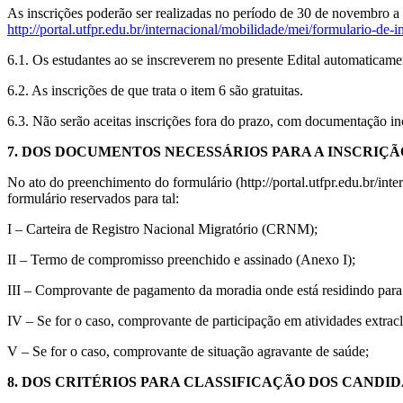
As inscrições poderão ser realizadas no período de 30 de novembro 
http://portal.utfpr.edu.br/internacional/mobilidade/mei/formulario-de-
6.1. Os estudantes ao se inscreverem no presente Edital automaticame
6.2. As inscrições de que trata o item 6 são gratuitas.
6.3. Não serão aceitas inscrições fora do prazo, com documentação inc
7. DOS DOCUMENTOS NECESSÁRIOS PARA A INSCRIÇÃ
No ato do preenchimento do formulário (http://portal.utfpr.edu.br/in
formulário reservados para tal:
I – Carteira de Registro Nacional Migratório (CRNM);
II – Termo de compromisso preenchido e assinado (Anexo I);
III – Comprovante de pagamento da moradia onde está residindo para
IV – Se for o caso, comprovante de participação em atividades extracl
V – Se for o caso, comprovante de situação agravante de saúde;
8. DOS CRITÉRIOS PARA CLASSIFICAÇÃO DOS CANDI