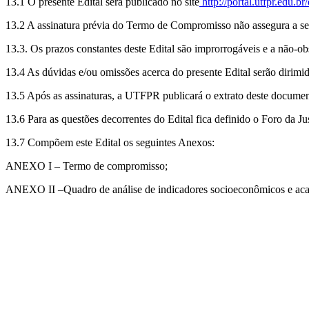
13.1 O presente Edital será publicado no site
http://portal.utfpr.edu.br/
13.2 A assinatura prévia do Termo de Compromisso não assegura a 
13.3. Os prazos constantes deste Edital são improrrogáveis e a não-ob
13.4 As dúvidas e/ou omissões acerca do presente Edital serão dirimid
13.5 Após as assinaturas, a UTFPR publicará o extrato deste docum
13.6 Para as questões decorrentes do Edital fica definido o Foro da Ju
13.7 Compõem este Edital os seguintes Anexos:
ANEXO I – Termo de compromisso;
ANEXO II –Quadro de análise de indicadores socioeconômicos e ac