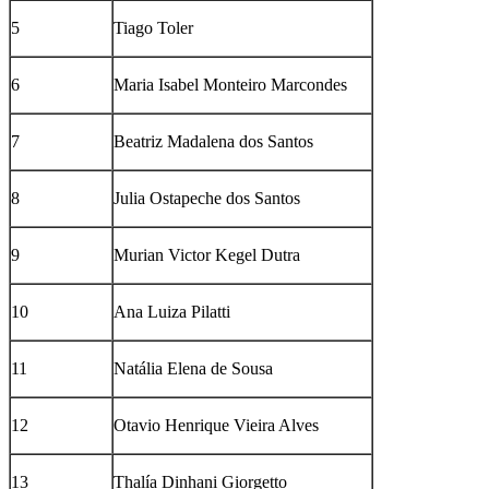
5
Tiago Toler
6
Maria Isabel Monteiro Marcondes
7
Beatriz Madalena dos Santos
8
Julia Ostapeche dos Santos
9
Murian Victor Kegel Dutra
10
Ana Luiza Pilatti
11
Natália Elena de Sousa
12
Otavio Henrique Vieira Alves
13
Thalía Dinhani Giorgetto