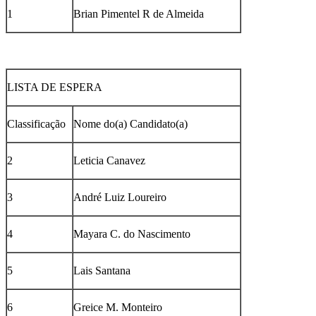
1
Brian Pimentel R de Almeida
LISTA DE ESPERA
Classificação
Nome do(a) Candidato(a)
2
Leticia Canavez
3
André Luiz Loureiro
4
Mayara C. do Nascimento
5
Lais Santana
6
Greice M. Monteiro