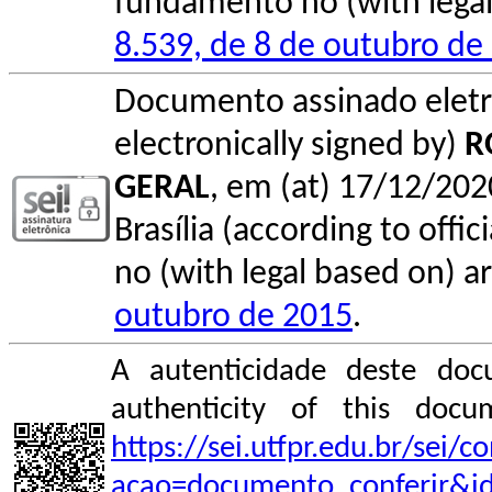
fundamento no (with legal 
8.539, de 8 de outubro de
Documento assinado elet
electronically signed by)
R
GERAL
, em (at) 17/12/202
Brasília (according to offi
no (with legal based on) ar
outubro de 2015
.
A autenticidade deste doc
authenticity of this do
https://sei.utfpr.edu.br/sei/
acao=documento_conferir&i