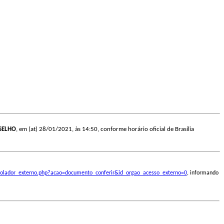
SELHO
, em (at) 28/01/2021, às 14:50, conforme horário oficial de Brasília
ontrolador_externo.php?acao=documento_conferir&id_orgao_acesso_externo=0
, informando