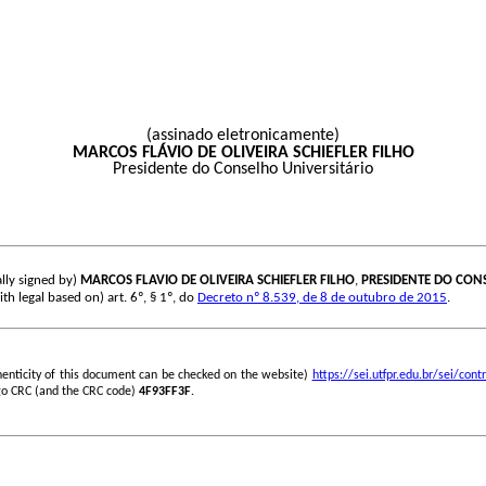
(assinado eletronicamente)
MARCOS FLÁVIO DE OLIVEIRA SCHIEFLER FILHO
Presidente do Conselho Universitário
lly signed by)
MARCOS FLAVIO DE OLIVEIRA SCHIEFLER FILHO
,
PRESIDENTE DO CON
th legal based on) art. 6º, § 1º, do
Decreto nº 8.539, de 8 de outubro de 2015
.
henticity of this document can be checked on the website)
https://sei.utfpr.edu.br/sei/c
go CRC (and the CRC code)
4F93FF3F
.