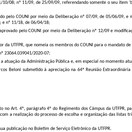
/10/08; nº 11/09, de 25/09/09, referendando somente o seu item 'b'
do pelo COUNI por meio da Deliberação nº 07/09, de 05/06/09, e 
; e nº 11/18, de 06/04/18;
provado pelo COUNI por meio da Deliberação nº 12/09 e modificaç
eitor da UTFPR, que nomeia os membros do COUNI para o mandato de
o nº 23064.039041/2020-07;
r a atuação da Administração Pública e, em especial no momento at
rcos Beloni submetido à apreciação na 64ª Reunião Extraordinár
sto no Art. 4º, parágrafo 4º do Regimento dos Câmpus da UTFPR, pa
m a realização do processo de escolha e organização das listas tríp
sua publicação no Boletim de Serviço Eletrônico da UTFPR.