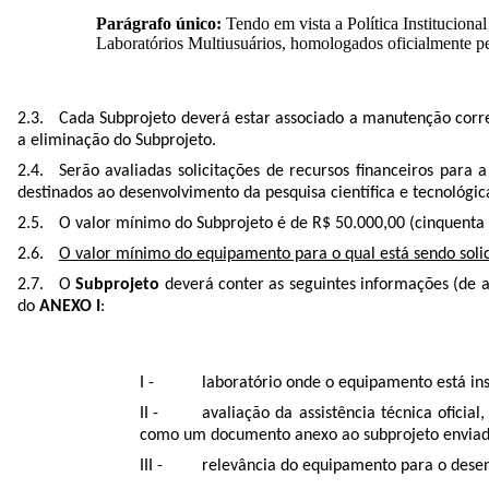
Parágrafo único:
Tendo em vista a Política Institucion
Laboratórios Multiusuários, homologados oficialmente p
Cada Subprojeto deverá estar associado a manutenção corr
a eliminação do Subprojeto.
Serão avaliadas solicitações de recursos financeiros para
destinados ao desenvolvimento da pesquisa científica e tecnológic
O valor mínimo do Subprojeto é de R$ 50.000,00 (cinquenta
O valor mínimo do equipamento para o qual está sendo soli
O
Subprojeto
deverá conter as seguintes informações (de
do
ANEXO I
:
laboratório onde o equipamento está ins
avaliação da assistência técnica ofici
como um documento anexo ao subprojeto enviad
relevância do equipamento para o desen