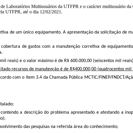
al de Laboratórios Multiusuários da UTFPR e o carácter multiusuário d
ela UTFPR, até o dia 12/02/2021.
etiva de um único equipamento. A apresentação da solicitação de 
 a cobertura de gastos com a manutenção corretiva de equipamentos
a.
 mil reais) e o valor máximo é de R$ 600.000,00 (seiscentos mil 
citado recursos de manutenção é de R$400.000,00 (quatrocentos mil 
 acordo com o item 3.4 da Chamada Pública MCTIC/FINEP/FNDCT/Ação
talado;
al, contendo a descrição do problema apresentado e atestando a ino
o);
volvimento das pesquisas na referida área do conhecimento;