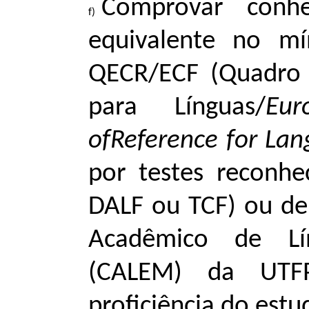
Comprovar conhe
equivalente no mí
QECR/ECF (Quadro
para Línguas/
Eu
ofReference for La
por testes reconhe
DALF ou TCF) ou de 
Acadêmico de Lín
(CALEM) da UTFP
proficiência do estu