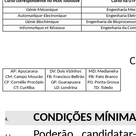
Curso correspondente no INSA Toulouse
Curso na UT
Génie Mécanique
Engenharia Mec
Automatique-Electronique
Engenharia Elet
Génie Biochimique
Engenharia de Bioprocessos
Informatique et Réseaux
Engenharia da Co
C
AP: Apucarana
DV: Dois Vizinhos
MD: Medianeira
CM: Campo Mourão
FB: Francisco Beltrão
PB: Pato Branco
CP :Cornélio Procópio
GP: Guarapuava
PG: Ponta Grossa
CT: Curitiba
LD: Londrina
TD: Toledo
CONDIÇÕES MÍNIMA
Poderão candidatar