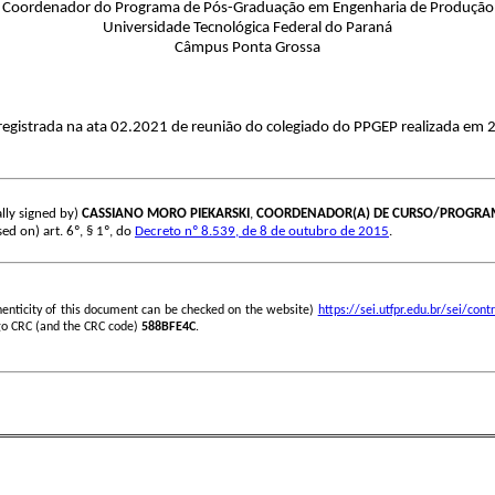
Coordenador do Programa de Pós-Graduação em Engenharia de Produção
Universidade Tecnológica Federal do Paraná
Câmpus Ponta Grossa
egistrada na ata 02.2021 de reunião do colegiado do PPGEP realizada em 
lly signed by)
CASSIANO MORO PIEKARSKI
,
COORDENADOR(A) DE CURSO/PROGR
sed on) art. 6º, § 1º, do
Decreto nº 8.539, de 8 de outubro de 2015
.
henticity of this document can be checked on the website)
https://sei.utfpr.edu.br/sei/c
go CRC (and the CRC code)
588BFE4C
.