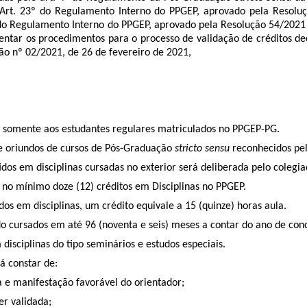
 Art. 23º do Regulamento Interno do PPGEP, aprovado pela Res
 do Regulamento Interno do PPGEP, aprovado pela Resolução 54/
ntar os procedimentos para o processo de validação de créditos d
 nº 02/2021, de 26 de fevereiro de 2021,
o somente aos estudantes regulares matriculados no PPGEP-PG.
se oriundos de cursos de Pós-Graduação
stricto sensu
reconhecidos pe
tidos em disciplinas cursadas no exterior será deliberada pelo coleg
r no mínimo doze (12) créditos em Disciplinas no PPGEP.
dos em disciplinas, um crédito equivale a 15 (quinze) horas aula.
sido cursados em até 96 (noventa e seis) meses a contar do ano de co
disciplinas do tipo seminários e estudos especiais.
á constar de:
va e manifestação favorável do orientador;
er validada;