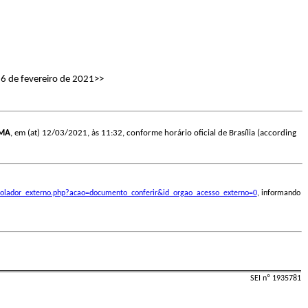
26 de fevereiro de 2021>>
AMA
, em (at) 12/03/2021, às 11:32, conforme horário oficial de Brasília (according
ontrolador_externo.php?acao=documento_conferir&id_orgao_acesso_externo=0
, informando
SEI nº 1935781