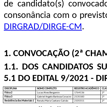
de candidato(s) convoca
consonância com o previs
DIRGRAD/DIRGE-CM
.
1. CONVOCAÇÃO (2ª CH
1.1. DOS CANDIDATOS S
5.1 DO EDITAL 9/2021 - 
DISCIPLINA
NOME COMPLETO
REGISTRO ACADÊMICO
CLA
Física 2
Lucas Alves Bergamin
1764136
2°
Física 3
Gabriel Angelo Barboza Coracini
2135183
2°
Resistência dos Materiais 1
Renata Maria Caetano Galvão
2105551
2°