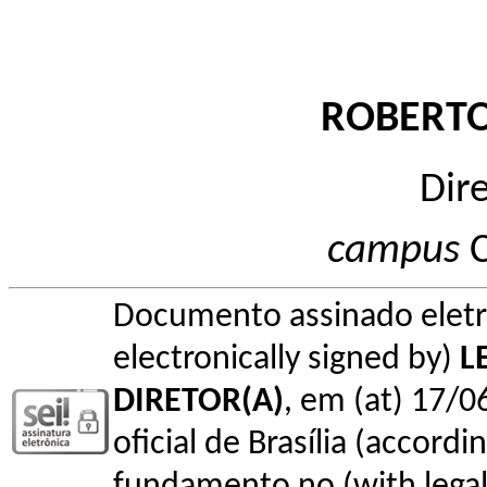
ROBERTO
Dir
campus
C
Documento assinado elet
electronically signed by)
L
DIRETOR(A)
, em (at) 17/0
oficial de Brasília (accordin
fundamento no (with legal 