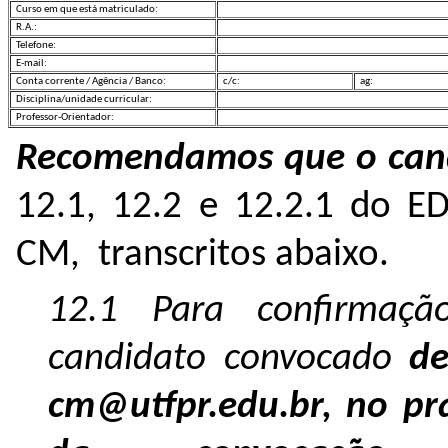
Curso em que está matriculado:
R.A.:
Telefone:
E-mail:
Conta corrente / Agência / Banco:
c/c:
ag:
Disciplina/unidade curricular:
Professor-Orientador:
Recomendamos que o cand
12.1, 12.2 e 12.2.1 do E
CM, transcritos abaixo.
12.1 Para confirmaç
candidato convocado
de
cm@utfpr.edu.br, no pr