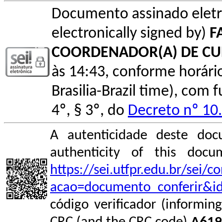
Documento assinado elet
electronically signed by)
F
COORDENADOR(A) DE C
às 14:43, conforme horário o
Brasilia-Brazil time), com
4º, § 3º, do
Decreto nº 10
A autenticidade deste doc
authenticity of this do
https://sei.utfpr.edu.br/sei/
acao=documento_conferir&i
código verificador (informin