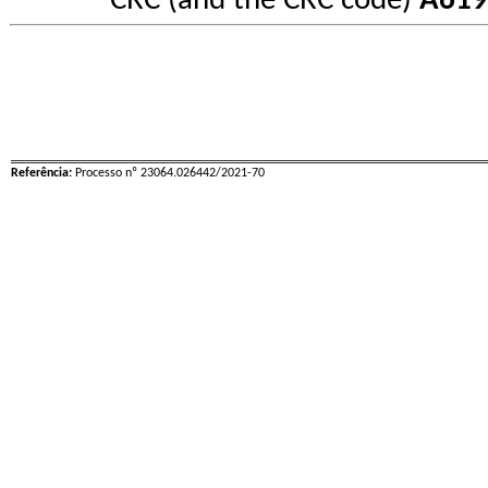
CRC (and the CRC code)
A619
Referência:
Processo nº 23064.026442/2021-70