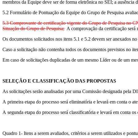
membros da Equipe deve ser de forma eletrônica no SEI; a ausência d
5.2 Formulário de Pontuação da Equipe do Grupo de Pesquisa avali
5.3 Comprovante de certificação vigente do Grupo de Pesquisa no C
Situação do Grupo de Pesquisa;
A comprovação da certificação será 
Os documentos solicitados nos itens 5.1 e 5.2 devem ser anexados no
Caso a solicitação não contenha todos os documentos previstos no it
Em caso de solicitações duplicadas de um mesmo Líder ou de um mes
SELEÇÃO E CLASSIFICAÇÃO DAS PROPOSTAS
As solicitações serão analisadas por uma Comissão designada pela DI
A primeira etapa do processo será eliminatória e levará em conta o a
A segunda etapa do processo será classificatória e levará em conta o
Quadro 1- Itens a serem avaliados, critérios a serem utilizados e po