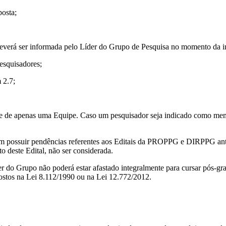
posta;
verá ser informada pelo Líder do Grupo de Pesquisa no momento da ins
pesquisadores;
 2.7;
nte de apenas uma Equipe. Caso um pesquisador seja indicado como memb
m possuir pendências referentes aos Editais da PROPPG e DIRPPG anter
o deste Edital, não ser considerada.
r do Grupo não poderá estar afastado integralmente para cursar pós-gra
postos na Lei 8.112/1990 ou na Lei 12.772/2012.