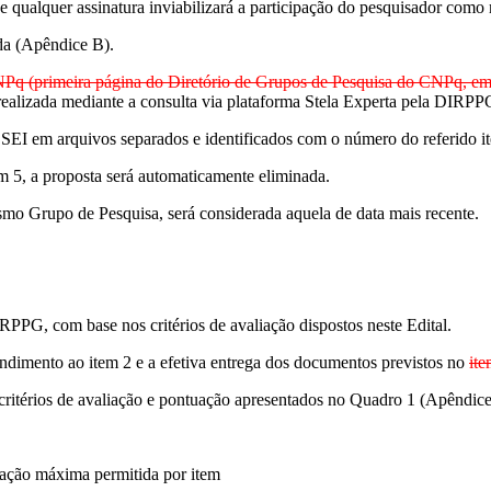
e qualquer assinatura inviabilizará a participação do pesquisador co
ada (Apêndice B).
NPq (primeira página do Diretório de Grupos de Pesquisa do CNPq, e
realizada mediante a consulta via plataforma Stela Experta pela DIRP
 SEI em arquivos separados e identificados com o número do referido i
em 5, a proposta será automaticamente eliminada.
mo Grupo de Pesquisa, será considerada aquela de data mais recente.
RPPG, com base nos critérios de avaliação dispostos neste Edital.
tendimento ao item 2 e a efetiva entrega dos documentos previstos no
ite
s critérios de avaliação e pontuação apresentados no Quadro 1 (Apêndic
ntuação máxima permitida por item