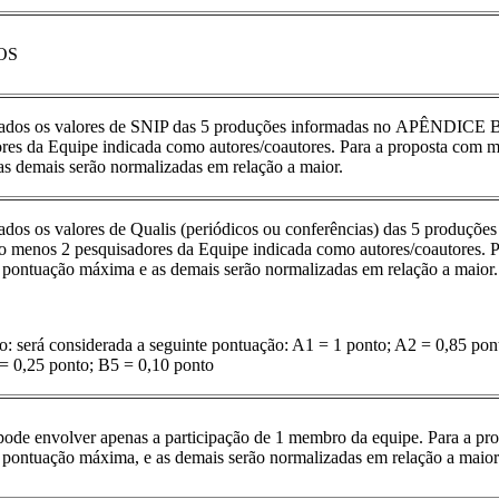
IOS
ados os valores de SNIP das 5 produções informadas no APÊNDICE B
res da Equipe indicada como autores/coautores. Para a proposta com m
s demais serão normalizadas em relação a maior.
dos os valores de Qualis (periódicos ou conferências) das 5 produ
o menos 2 pesquisadores da Equipe indicada como autores/coautores. P
a pontuação máxima e as demais serão normalizadas em relação a maior
: será considerada a seguinte pontuação: A1 = 1 ponto; A2 = 0,85 pon
= 0,25 ponto; B5 = 0,10 ponto
pode envolver apenas a participação de 1 membro da equipe. Para a prop
a pontuação máxima, e as demais serão normalizadas em relação a maio