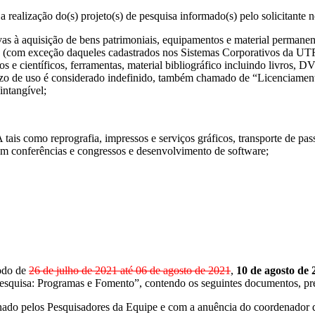
ealização do(s) projeto(s) de pesquisa informado(s) pelo solicitante no
à aquisição de bens patrimoniais, equipamentos e material permanen
 (com exceção daqueles cadastrados nos Sistemas Corporativos da UTF
os e científicos, ferramentas, material bibliográfico incluindo livros,
razo de uso é considerado indefinido, também chamado de “Licenciament
intangível;
prografia, impressos e serviços gráficos, transporte de passageir
o em conferências e congressos e desenvolvimento de software;
íodo de
26 de julho de 2021 até 06 de agosto de 2021
,
10 de agosto de 
“Pesquisa: Programas e Fomento”, contendo os seguintes documentos, p
ado pelos Pesquisadores da Equipe e com a anuência do coordenador do