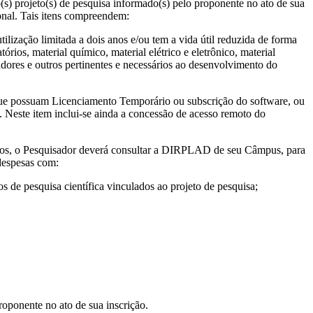
(s) projeto(s) de pesquisa informado(s) pelo proponente no ato de sua
onal. Tais itens compreendem:
ação limitada a dois anos e/ou tem a vida útil reduzida de forma
rios, material químico, material elétrico e eletrônico, material
adores e outros pertinentes e necessários ao desenvolvimento do
e possuam Licenciamento Temporário ou subscrição do software, ou
. Neste item inclui-se ainda a concessão de acesso remoto do
os, o Pesquisador deverá consultar a DIRPLAD de seu Câmpus, para
 despesas com:
 de pesquisa científica vinculados ao projeto de pesquisa;
roponente no ato de sua inscrição.