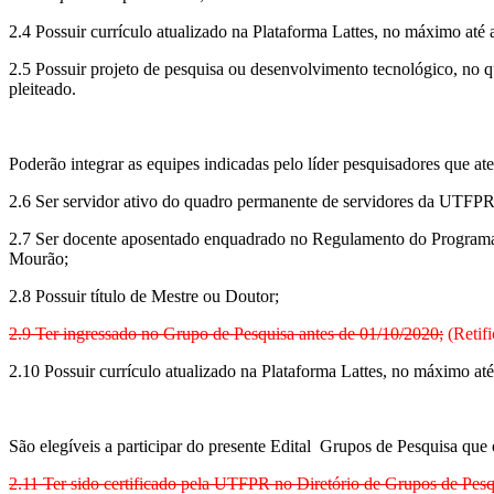
2.4 Possuir currículo atualizado na Plataforma Lattes, no máximo até a
2.5 Possuir projeto de pesquisa ou desenvolvimento tecnológico, no
pleiteado.
Poderão integrar as equipes indicadas pelo líder pesquisadores que at
2.6 Ser servidor ativo do quadro permanente de servidores da UTFP
2.7 Ser docente aposentado enquadrado no Regulamento do Program
Mourão;
2.8 Possuir título de Mestre ou Doutor;
2.9 Ter ingressado no Grupo de Pesquisa antes de 01/10/2020;
(Retif
2.10 Possuir currículo atualizado na Plataforma Lattes, no máximo até 
São elegíveis a participar do presente Edital Grupos de Pesquisa que
2.11 Ter sido certificado pela UTFPR no Diretório de Grupos de Pes