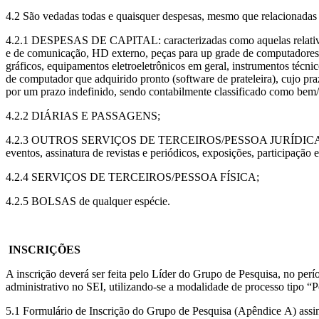
4.2 São vedadas todas e quaisquer despesas, mesmo que relacionadas a r
4.2.1 DESPESAS DE CAPITAL: caracterizadas como aquelas relativas 
e de comunicação, HD externo, peças para up grade de computadores
gráficos, equipamentos eletroeletrônicos em geral, instrumentos técnic
de computador que adquirido pronto (software de prateleira), cujo p
por um prazo indefinido, sendo contabilmente classificado como bem/
4.2.2 DIÁRIAS E PASSAGENS;
4.2.3 OUTROS SERVIÇOS DE TERCEIROS/PESSOA JURÍDICA tais como re
eventos, assinatura de revistas e periódicos, exposições, participaçã
4.2.4 SERVIÇOS DE TERCEIROS/PESSOA FÍSICA;
4.2.5 BOLSAS de qualquer espécie.
INSCRIÇÕES
A inscrição deverá ser feita pelo Líder do Grupo de Pesquisa, no per
administrativo no SEI, utilizando-se a modalidade de processo tipo 
5.1 Formulário de Inscrição do Grupo de Pesquisa (Apêndice A) assin