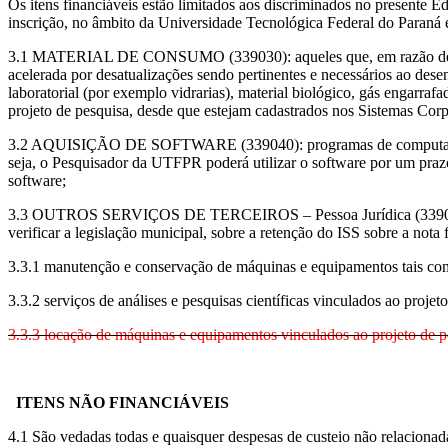
Os itens financiáveis estão limitados aos discriminados no presente E
inscrição, no âmbito da Universidade Tecnológica Federal do Paraná 
3.1 MATERIAL DE CONSUMO (339030): aqueles que, em razão de seu uso
acelerada por desatualizações sendo pertinentes e necessários ao desen
laboratorial (por exemplo vidrarias), material biológico, gás engarra
projeto de pesquisa, desde que estejam cadastrados nos Sistemas C
3.2 AQUISIÇÃO DE SOFTWARE (339040): programas de computador que
seja, o Pesquisador da UTFPR poderá utilizar o software por um prazo
software;
3.3 OUTROS SERVIÇOS DE TERCEIROS – Pessoa Jurídica (339039): ant
verificar a legislação municipal, sobre a retenção do ISS sobre a no
3.3.1 manutenção e conservação de máquinas e equipamentos tais como
3.3.2 serviços de análises e pesquisas científicas vinculados ao projet
3.3.3 locação de máquinas e equipamentos vinculados ao projeto de p
ITENS NÃO FINANCIÁVEIS
4.1 São vedadas todas e quaisquer despesas de custeio não relacionad