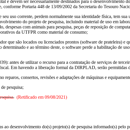
dital e devem ser necessariamente destinados para o desenvolvimento do
e, conforme Portaria 448 de 13/09/2002 da Secretaria do Tesouro Naci
 corrente, perdem normalmente sua identidade física, tem sua utiliz
volvimento do projeto de pesquisa, incluindo material de uso em laborató
fado, despesas com animais para pesquisa, peças de reposição de comput
orporativos da UTFPR como material de consumo;
 são locados ou licenciados prontos (software de prateleira) e qu
 determinado e ao término deste, o software perde a habilitação de uso
es de utilizar o recurso para a contratação de serviços de terceir
ta fiscal. Em havendo a liberação formal da DIRPLAD, serão permitidas
 reparos, consertos, revisões e adaptações de máquinas e equipamentos
o de pesquisa;
esquisa.
(Retificado em 09/08/2021)
as ao desenvolvimento do(s) projeto(s) de pesquisa informado(s) pelo p