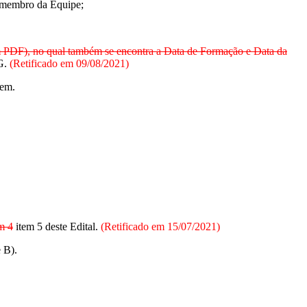
mo membro da Equipe;
m PDF), no qual também se encontra a Data de Formação e Data da
PG.
(Retificado em 09/08/2021)
tem.
m 4
item 5 deste Edital.
(Retificado em 15/07/2021)
e B).