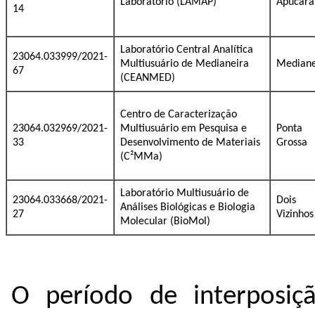
Laboratório (LAMAP)
Apucara
14
Laboratório Central Analítica
23064.033999/2021-
Multiusuário de Medianeira
Mediane
67
(CEANMED)
Centro de Caracterização
23064.032969/2021-
Multiusuário em Pesquisa e
Ponta
33
Desenvolvimento de Materiais
Grossa
(C²MMa)
Laboratório Multiusuário de
23064.033668/2021-
Dois
Análises Biológicas e Biologia
27
Vizinhos
Molecular (BioMol)
O período de interposiç