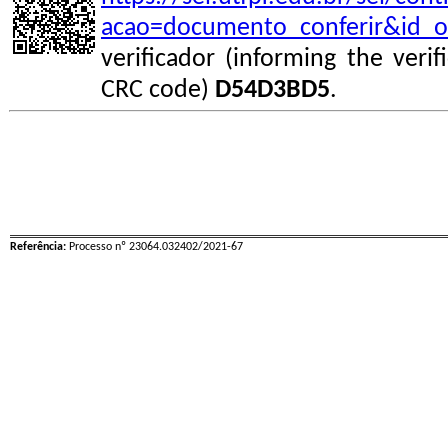
acao=documento_conferir&id_o
verificador (informing the veri
CRC code)
D54D3BD5
.
Referência:
Processo nº 23064.032402/2021-67