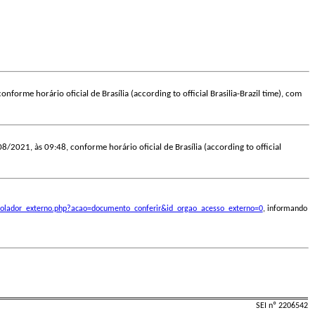
onforme horário oficial de Brasília (according to official Brasilia-Brazil time), com
08/2021, às 09:48, conforme horário oficial de Brasília (according to official
ontrolador_externo.php?acao=documento_conferir&id_orgao_acesso_externo=0
, informando
SEI nº 2206542