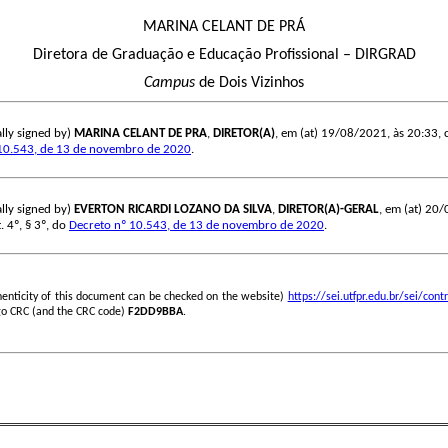
MARINA CELANT DE PRÁ
Diretora de Graduação e Educação Profissional – DIRGRAD
Campus
de Dois Vizinhos
lly signed by)
MARINA CELANT DE PRA
,
DIRETOR(A)
, em (at) 19/08/2021, às 20:33, c
10.543, de 13 de novembro de 2020
.
lly signed by)
EVERTON RICARDI LOZANO DA SILVA
,
DIRETOR(A)-GERAL
, em (at) 20/
. 4º, § 3º, do
Decreto nº 10.543, de 13 de novembro de 2020
.
henticity of this document can be checked on the website)
https://sei.utfpr.edu.br/sei/c
go CRC (and the CRC code)
F2DD9BBA
.