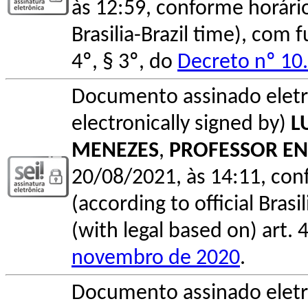
às 12:59, conforme horário o
Brasilia-Brazil time), com
4º, § 3º, do
Decreto nº 10
Documento assinado elet
electronically signed by)
L
MENEZES
,
PROFESSOR EN
20/08/2021, às 14:11, conf
(according to official Bras
(with legal based on) art. 
novembro de 2020
.
Documento assinado elet