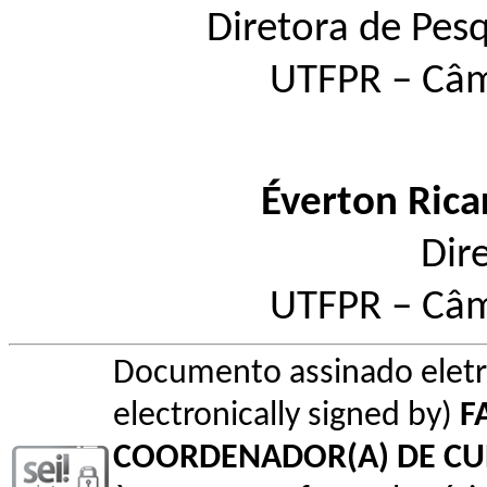
Diretora de Pes
UTFPR – Câm
Éverton Rica
Dir
UTFPR – Câm
Documento assinado elet
electronically signed by)
F
COORDENADOR(A) DE C