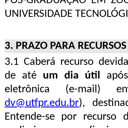
PÓS-GRADUAÇÃO EM ZOO
UNIVERSIDADE TECNOLÓGI
3. PRAZO PARA RECURSOS
3.1 Caberá recurso devi
de até
um dia útil
após
eletrônica (e-mail)
dv@utfpr.edu.br
), destin
Entende-se por recurso d