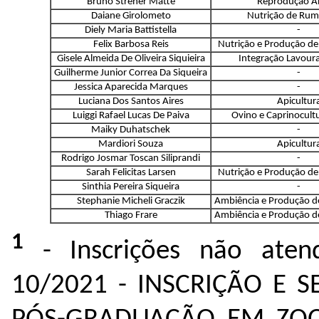
Bruno Streher Matte
Reprodução A
Daiane Girolometo
Nutrição de Rum
Diely Maria Battistella
-
Felix Barbosa Reis
Nutrição e Produção d
Gisele Almeida De Oliveira Siquieira
Integração Lavoura
Guilherme Junior Correa Da Siqueira
-
Jessica Aparecida Marques
-
Luciana Dos Santos Aires
Apicultur
Luiggi Rafael Lucas De Paiva
Ovino e Caprinocultu
Maiky Duhatschek
-
Mardiori Souza
Apicultur
Rodrigo Josmar Toscan Siliprandi
-
Sarah Felicitas Larsen
Nutrição e Produção d
Sinthia Pereira Siqueira
-
Stephanie Micheli Graczik
Ambiência e Produção d
Thiago Frare
Ambiência e Produção d
1
- Inscrições não ate
10/2021 - INSCRIÇÃO E