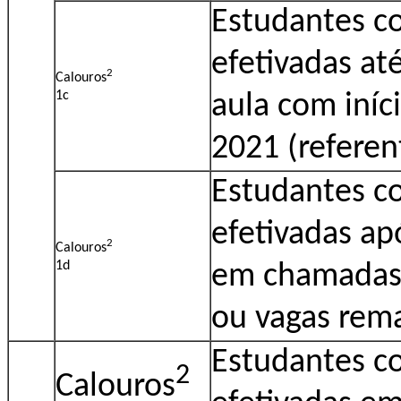
Estudantes c
efetivadas at
2
Calouros
1c
aula com iníc
2021 (referen
Estudantes c
efetivadas apó
2
Calouros
1d
em chamadas 
ou vagas rem
Estudantes c
2
Calouros