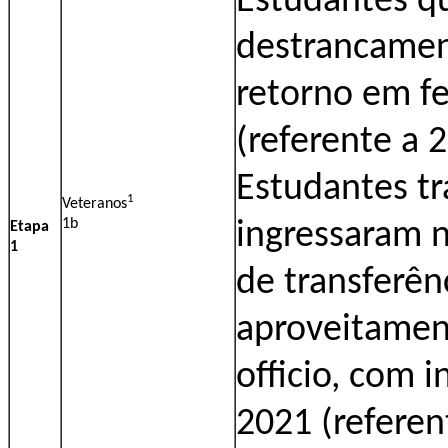
Estudantes qu
destrancamen
retorno em fe
(referente a 
Estudantes tr
1
Veteranos
1b
ingressaram n
Etapa
1
de transferên
aproveitamen
officio, com i
2021 (referen