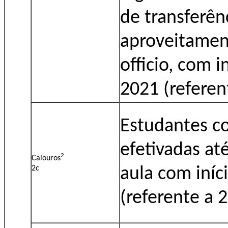
de transferên
aproveitamen
officio, com 
2021 (referen
Estudantes c
efetivadas at
2
Calouros
aula com iníc
2c
(referente a 