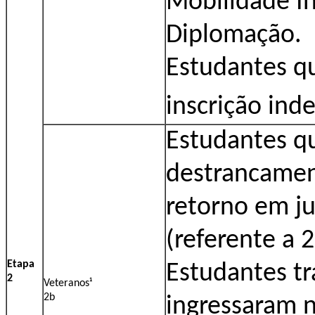
Mobilidade I
Diplomação.
Estudantes q
inscrição ind
Estudantes qu
destrancamen
retorno em j
(referente a 
Etapa
Estudantes tr
2
Veteranos¹
2b
ingressaram n