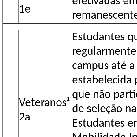
efetivadas em
1e
remanescentes
Estudantes q
regularmente
campus até a 
estabelecida 
que não part
Veteranos¹
de seleção na
2a
Estudantes e