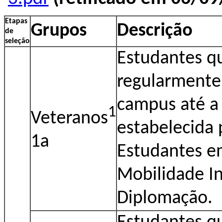
Etapas
Grupos
Descrição
de
seleção
Estudantes q
regularmente
campus até a 
1
Veteranos
estabelecida 
1a
Estudantes e
Mobilidade I
Diplomação.