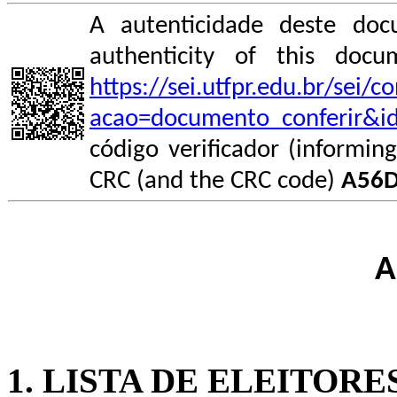
A autenticidade deste doc
authenticity of this do
https://sei.utfpr.edu.br/sei/
acao=documento_conferir&i
código verificador (informin
CRC (and the CRC code)
A56
A
1. LISTA DE ELEITORE