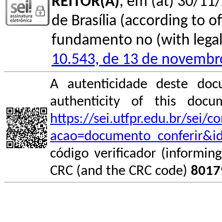
REITOR(A)
, em (at) 30/11/
de Brasília (according to of
fundamento no (with legal 
10.543, de 13 de novembr
A autenticidade deste doc
authenticity of this do
https://sei.utfpr.edu.br/sei/
acao=documento_conferir&i
código verificador (informin
CRC (and the CRC code)
8017