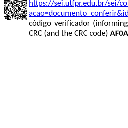
https://sei.utfpr.edu.br/sei/
acao=documento_conferir&i
código verificador (informin
CRC (and the CRC code)
AF0A