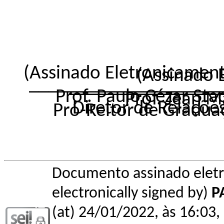
(Assinado El
(Assinado 
________________
________________
Prof. Paulo
Prof. Jean M
Diretor de Relaçõ
Pró-Reitor de Gradua
Documento assinado elet
electronically signed by)
P
(at) 24/01/2022, às 16:03, 