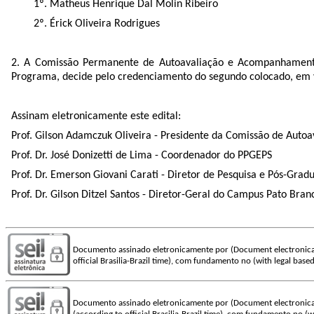
1º. Matheus Henrique Dal Molin Ribeiro
2º. Érick Oliveira Rodrigues
2. A Comissão Permanente de Autoavaliação e Acompanhamento
Programa, decide pelo credenciamento do segundo colocado, em 
Assinam eletronicamente este edital:
Prof. Gilson Adamczuk Oliveira - Presidente da Comissão de Au
Prof. Dr. José Donizetti de Lima - Coordenador do PPGEPS
Prof. Dr. Emerson Giovani Carati - Diretor de Pesquisa e Pós-Grad
Prof. Dr. Gilson Ditzel Santos - Diretor-Geral do Campus Pato Bra
Documento assinado eletronicamente por (Document electronica
official Brasilia-Brazil time), com fundamento no (with legal based
Documento assinado eletronicamente por (Document electronica