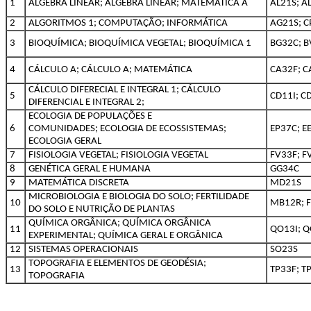
1
ÁLGEBRA LINEAR; ÁLGEBRA LINEAR; MATEMÁTICA A
AL21S; A
2
ALGORITMOS 1; COMPUTAÇÃO; INFORMÁTICA
AG21S; C
3
BIOQUÍMICA; BIOQUÍMICA VEGETAL; BIOQUÍMICA 1
BG32C; B
4
CÁLCULO A; CÁLCULO A; MATEMÁTICA
CA32F; C
CÁLCULO DIFERECIAL E INTEGRAL 1; CÁLCULO
5
CD11I; CD
DIFERENCIAL E INTEGRAL 2;
ECOLOGIA DE POPULAÇÕES E
6
COMUNIDADES; ECOLOGIA DE ECOSSISTEMAS;
EP37C; E
ECOLOGIA GERAL
7
FISIOLOGIA VEGETAL; FISIOLOGIA VEGETAL
FV33F; F
8
GENÉTICA GERAL E HUMANA
GG34C
9
MATEMÁTICA DISCRETA
MD21S
MICROBIOLOGIA E BIOLOGIA DO SOLO; FERTILIDADE
10
MB12R; 
DO SOLO E NUTRIÇÃO DE PLANTAS
QUÍMICA ORGÂNICA; QUÍMICA ORGÂNICA
11
QO13I; Q
EXPERIMENTAL; QUÍMICA GERAL E ORGÂNICA
12
SISTEMAS OPERACIONAIS
SO23S
TOPOGRAFIA E ELEMENTOS DE GEODÉSIA;
13
TP33F; T
TOPOGRAFIA