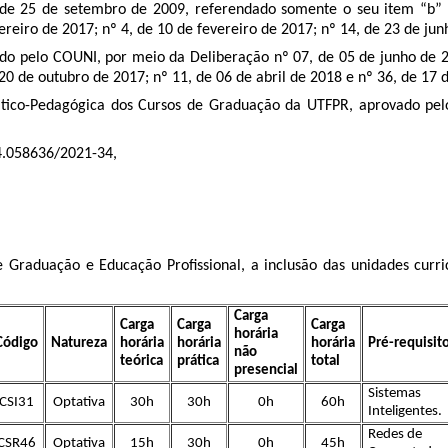
 de 25 de setembro de 2009, referendado somente o seu item “b” 
reiro de 2017; nº 4, de 10 de fevereiro de 2017; nº 14, de 23 de ju
o pelo COUNI, por meio da Deliberação nº 07, de 05 de junho de 2
 20 de outubro de 2017; nº 11, de 06 de abril de 2018 e nº 36, de 17
tico-Pedagógica dos Cursos de Graduação da UTFPR, aprovado pe
4.058636/2021-34
,
 Graduação e Educação Profissional, a inclusão das unidades curri
Carga
Carga
Carga
Carga
horária
Código
Natureza
horária
horária
horária
Pré-requisit
não
teórica
prática
total
presencial
Sistemas
CSI31
Optativa
30h
30h
0h
60h
Inteligentes.
Redes de
CSR46
Optativa
15h
30h
0h
45h