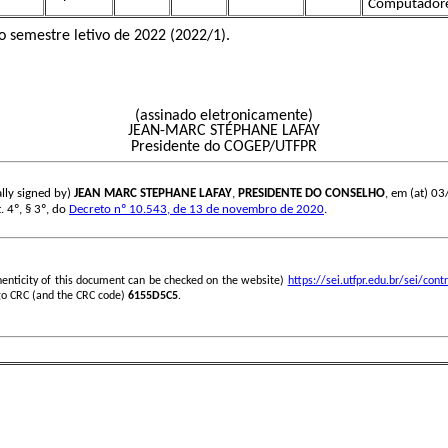
Computadore
o semestre letivo de 2022 (2022/1).
(assinado eletronicamente)
JEAN-MARC STÉPHANE LAFAY
Presidente do COGEP/UTFPR
lly signed by)
JEAN MARC STEPHANE LAFAY
,
PRESIDENTE DO CONSELHO
, em (at) 03
. 4º, § 3º, do
Decreto nº 10.543, de 13 de novembro de 2020
.
henticity of this document can be checked on the website)
https://sei.utfpr.edu.br/sei/c
go CRC (and the CRC code)
6155D5C5
.