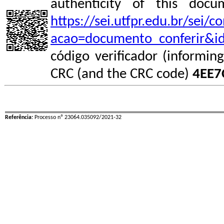
authenticity of this do
https://sei.utfpr.edu.br/sei/
acao=documento_conferir&i
código verificador (informin
CRC (and the CRC code)
4EE7
Referência:
Processo nº 23064.035092/2021-32