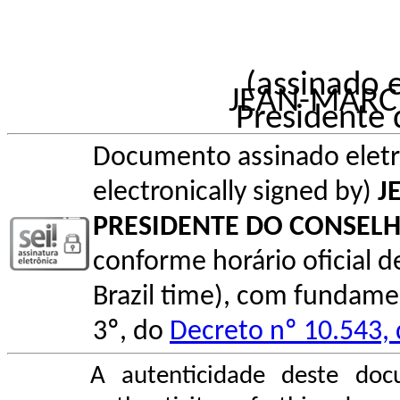
(assinado 
JEAN-MARC
Presidente
Documento assinado elet
electronically signed by)
J
PRESIDENTE DO CONSEL
conforme horário oficial de 
Brazil time), com fundamen
3º, do
Decreto nº 10.543,
A autenticidade deste doc