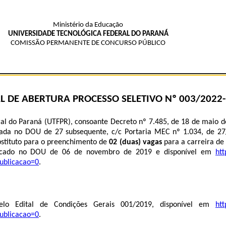
Ministério da Educação
UNIVERSIDADE TECNOLÓGICA FEDERAL DO PARANÁ
COMISSÃO PERMANENTE DE CONCURSO PÚBLICO
AL DE ABERTURA PROCESSO SELETIVO Nº
003/2022-
al do Paraná (UTFPR), consoante Decreto nº 7.485, de 18 de maio de
licada no DOU de 27 subsequente, c/c Portaria MEC nº 1.034, de 2
ubstituto para o preenchimento de
02 (duas)
vagas
para a carreira de 
blicado no DOU de 06 de novembro de 2019 e disponível em
htt
ublicacao=0
.
pelo Edital de Condições Gerais 001/2019, disponível em
htt
ublicacao=0
.