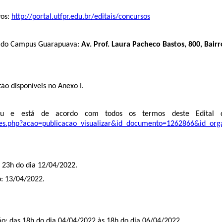
vos:
http://portal.utfpr.edu.br/editais/concursos
s do Campus Guarapuava:
Av. Prof. Laura Pacheco Bastos, 800, Bair
tão disponíveis no Anexo I.
eu e está de acordo com todos os termos deste Edital d
cacoes.php?acao=publicacao_visualizar&id_documento=1262866&id_or
s 23h do dia 12/04/2022.
: 13/04/2022.
ão: das 18h do dia 04/04/2022 às 18h do dia 06/04/2022.