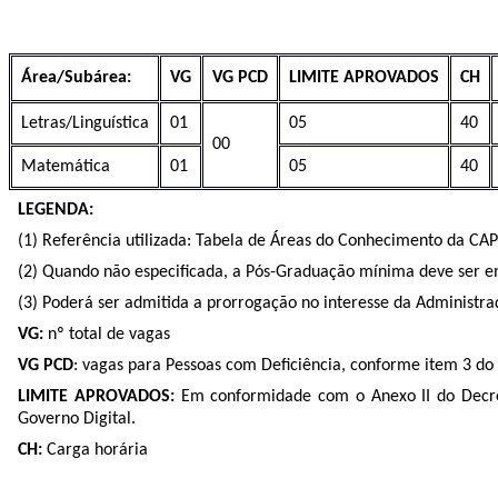
Área/Subárea:
VG
VG PCD
LIMITE APROVADOS
CH
Letras/Linguística
01
05
40
00
Matemática
01
05
40
LEGENDA:
(1) Referência utilizada: Tabela de Áreas do Conhecimento da CA
(2) Quando não especificada, a Pós-Graduação mínima deve ser em
(3) Poderá ser admitida a prorrogação no interesse da Administraç
VG:
nº total de vagas
VG PCD
: vagas para Pessoas com Deficiência, conforme item 3 do 
LIMITE APROVADOS:
Em conformidade com o Anexo II do Decret
Governo Digital.
CH:
Carga horária