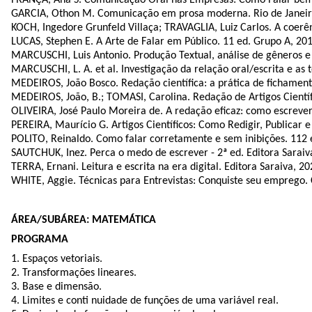
GARCIA, Othon M. Comunicação em prosa moderna. Rio de Janeir
KOCH, Ingedore Grunfeld Villaça; TRAVAGLIA, Luiz Carlos. A coerên
LUCAS, Stephen E. A Arte de Falar em Público. 11 ed. Grupo A, 201
MARCUSCHI, Luis Antonio. Produção Textual, análise de gêneros e
MARCUSCHI, L. A. et al. Investigação da relação oral/escrita e as
MEDEIROS, João Bosco. Redação científica: a prática de fichamento
MEDEIROS, João, B.; TOMASI, Carolina. Redação de Artigos Científ
OLIVEIRA, José Paulo Moreira de. A redação eficaz: como escrever 
PEREIRA, Maurício G. Artigos Científicos: Como Redigir, Publicar e
POLITO, Reinaldo. Como falar corretamente e sem inibições. 112 e
SAUTCHUK, Inez. Perca o medo de escrever - 2ª ed. Editora Saraiv
TERRA, Ernani. Leitura e escrita na era digital. Editora Saraiva, 20
WHITE, Aggie. Técnicas para Entrevistas: Conquiste seu emprego. 
ÁREA/SUBÁREA: MATEMÁTICA
PROGRAMA
1. Espaços vetoriais.
2. Transformações lineares.
3. Base e dimensão.
4. Limites e conti nuidade de funções de uma variável real.