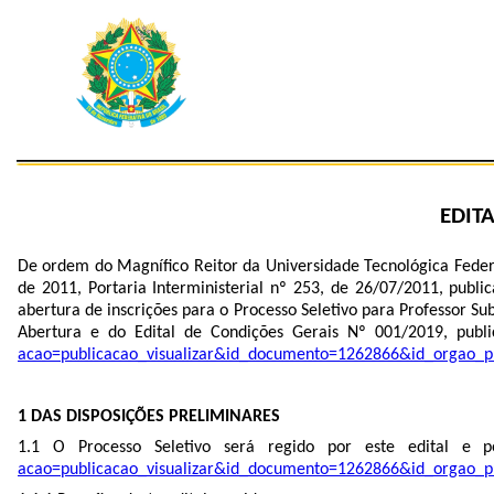
EDIT
De ordem do Magnífico Reitor da Universidade Tecnológica Feder
de 2011, Portaria Interministerial nº 253, de 26/07/2011, pub
abertura de inscrições para o Processo Seletivo para Professor S
Abertura e do Edital de Condições Gerais Nº 001/2019, pu
acao=publicacao_visualizar&id_documento=1262866&id_orgao_p
1 DAS DISPOSIÇÕES PRELIMINARES
1.1 O Processo Seletivo será regido por este edital e 
acao=publicacao_visualizar&id_documento=1262866&id_orgao_p