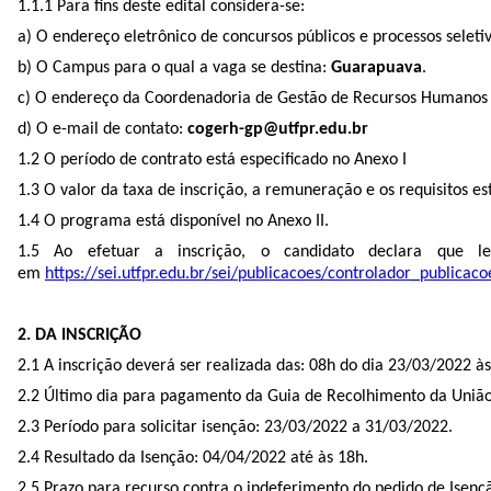
1.1.1 Para fins deste edital considera-se:
a) O endereço eletrônico de concursos públicos e processos seleti
b) O Campus para o qual a vaga se destina:
Guarapuava
.
c) O endereço da Coordenadoria de Gestão de Recursos Humano
d) O e-mail de contato:
cogerh-gp@utfpr.edu.br
1.2 O período de contrato está especificado no Anexo I
1.3 O valor da taxa de inscrição, a remuneração e os requisitos es
1.4 O programa está disponível no Anexo II.
1.5 Ao efetuar a inscrição, o candidato declara que l
em
https://sei.utfpr.edu.br/sei/publicacoes/controlador_publi
2. DA INSCRIÇÃO
2.1 A inscrição deverá ser realizada das: 08h do dia 23/03/2022 à
2.2 Último dia para pagamento da Guia de Recolhimento da União
2.3 Período para solicitar isenção: 23/03/2022 a 31/03/2022.
2.4 Resultado da Isenção: 04/04/2022 até às 18h.
2.5 Prazo para recurso contra o indeferimento do pedido de Isenç