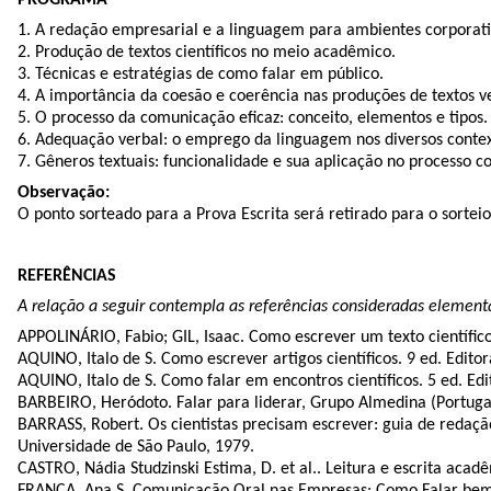
1. A redação empresarial e a linguagem para ambientes corporati
2. Produção de textos científicos no meio acadêmico.
3. Técnicas e estratégias de como falar em público.
4. A importância da coesão e coerência nas produções de textos ve
5. O processo da comunicação eficaz: conceito, elementos e tipos.
6. Adequação verbal: o emprego da linguagem nos diversos contex
7. Gêneros textuais: funcionalidade e sua aplicação no processo 
Observação:
O ponto sorteado para a Prova Escrita será retirado para o sorte
REFERÊNCIAS
A relação a seguir contempla as referências consideradas element
APPOLINÁRIO, Fabio; GIL, Isaac. Como escrever um texto científico
AQUINO, Italo de S. Como escrever artigos científicos. 9 ed. Editor
AQUINO, Italo de S. Como falar em encontros científicos. 5 ed. Edi
BARBEIRO, Heródoto. Falar para liderar, Grupo Almedina (Portugal
BARRASS, Robert. Os cientistas precisam escrever: guia de redação
Universidade de São Paulo, 1979.
CASTRO, Nádia Studzinski Estima, D. et al.. Leitura e escrita acad
FRANÇA, Ana S. Comunicação Oral nas Empresas: Como Falar bem