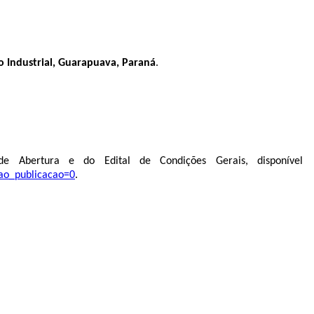
ro Industrial, Guarapuava, Paraná
.
e Abertura e do Edital de Condições Gerais, disponível
gao_publicacao=0
.