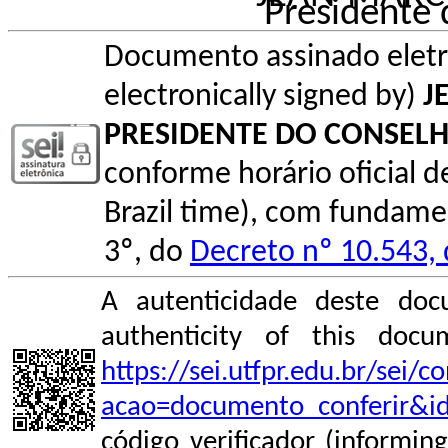
Presidente
Documento assinado elet
electronically signed by)
J
PRESIDENTE DO CONSEL
conforme horário oficial de 
Brazil time), com fundamen
3º, do
Decreto nº 10.543,
A autenticidade deste doc
authenticity of this do
https://sei.utfpr.edu.br/sei/
acao=documento_conferir&i
código verificador (informin