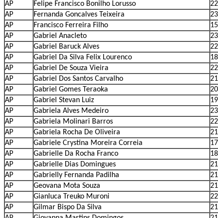
AP
Felipe Francisco Bonilho Lorusso
22
AP
Fernanda Goncalves Teixeira
23
AP
Francisco Ferreira Filho
15
AP
Gabriel Anacleto
23
AP
Gabriel Baruck Alves
22
AP
Gabriel Da Silva Felix Lourenco
18
AP
Gabriel De Souza Vieira
22
AP
Gabriel Dos Santos Carvalho
21
AP
Gabriel Gomes Teraoka
20
AP
Gabriel Stevan Luiz
19
AP
Gabriela Alves Medeiro
23
AP
Gabriela Molinari Barros
22
AP
Gabriela Rocha De Oliveira
21
AP
Gabriele Crystina Moreira Correia
17
AP
Gabrielle Da Rocha Franco
18
AP
Gabrielle Dias Domingues
21
AP
Gabrielly Fernanda Padilha
21
AP
Geovana Mota Souza
21
AP
Gianluca Treuko Muroni
22
AP
Gilmar Bispo Da Silva
21
AP
Giovanna Martins Domingos
21