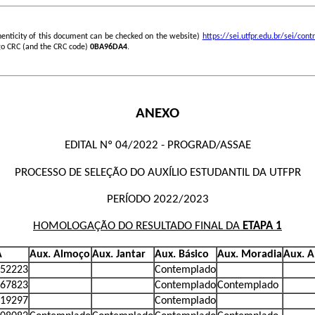
henticity of this document can be checked on the website)
https://sei.utfpr.edu.br/sei/c
go CRC (and the CRC code)
0BA96DA4
.
ANEXO
EDITAL Nº 04/2022 - PROGRAD/ASSAE
PROCESSO DE SELEÇÃO DO AUXÍLIO ESTUDANTIL DA UTFPR
PERÍODO 2022/2023
HOMOLOGAÇÃO DO RESULTADO FINAL DA
ETAPA 1
A
Aux. Almoço
Aux. Jantar
Aux. Básico
Aux. Moradia
Aux. 
52223
Contemplado
67823
Contemplado
Contemplado
19297
Contemplado