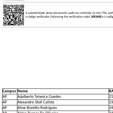
A autenticidade deste documento pode ser conferida no site (The aut
o código verificador (informing the verification code)
2683668
e o códi
Campus
Nome
R
AP
Adalberto Teixeira Guedes
21
AP
Alexandre Stoll Calisto
23
AP
Aline Bovetto Rodrigues
24