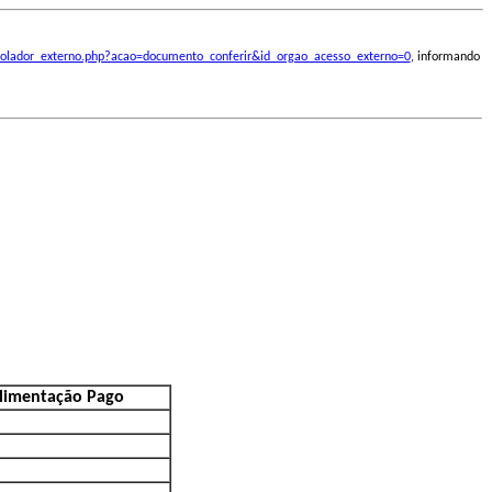
ontrolador_externo.php?acao=documento_conferir&id_orgao_acesso_externo=0
, informando
Alimentação Pago