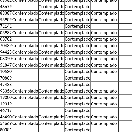
08082
Contemplado
Contemplado
Contemplado
Contemplado
48679
Contemplado
Contemplado
83387
Contemplado
Contemplado
Contemplado
Contemplado
93909
Contemplado
Contemplado
Contemplado
Contemplado
71141
Contemplado
03982
Contemplado
Contemplado
Contemplado
Contemplado
03702
Contemplado
Contemplado
70439
Contemplado
Contemplado
Contemplado
Contemplado
94425
Contemplado
Contemplado
Contemplado
Contemplado
08350
Contemplado
Contemplado
Contemplado
Contemplado
51847
Contemplado
Contemplado
Contemplado
Contemplado
10580
Contemplado
Contemplado
70809
Contemplado
47438
Contemplado
93356
Contemplado
Contemplado
Contemplado
Contemplado
19300
Contemplado
Contemplado
Contemplado
Contemplado
19319
Contemplado
Contemplado
46717
Contemplado
46490
Contemplado
Contemplado
Contemplado
Contemplado
51669
Contemplado
Contemplado
Contemplado
Contemplado
80381
Contemplado