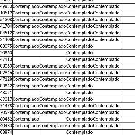
49850
Contemplado
Contemplado
Contemplado
Contemplado
10512
Contemplado
Contemplado
Contemplado
Contemplado
51308
Contemplado
Contemplado
Contemplado
Contemplado
41704
Contemplado
Contemplado
Contemplado
Contemplado
04512
Contemplado
Contemplado
Contemplado
Contemplado
21408
Contemplado
Contemplado
Contemplado
Contemplado
08075
Contemplado
Contemplado
Contemplado
20860
Contemplado
47110
Contemplado
Contemplado
03060
Contemplado
Contemplado
Contemplado
Contemplado
02846
Contemplado
Contemplado
Contemplado
Contemplado
47128
Contemplado
Contemplado
Contemplado
Contemplado
03842
Contemplado
Contemplado
Contemplado
48051
Contemplado
69317
Contemplado
Contemplado
Contemplado
71478
Contemplado
Contemplado
Contemplado
Contemplado
70528
Contemplado
Contemplado
Contemplado
Contemplado
80462
Contemplado
Contemplado
Contemplado
40430
Contemplado
Contemplado
Contemplado
Contemplado
08874
Contemplado