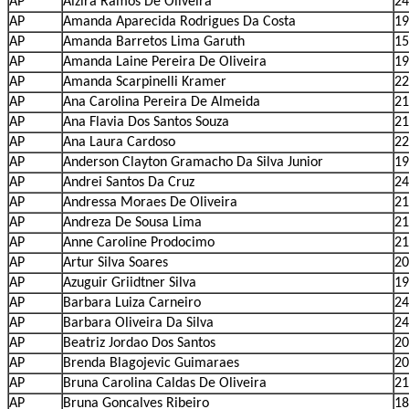
AP
Alzira Ramos De Oliveira
24
AP
Amanda Aparecida Rodrigues Da Costa
19
AP
Amanda Barretos Lima Garuth
15
AP
Amanda Laine Pereira De Oliveira
19
AP
Amanda Scarpinelli Kramer
22
AP
Ana Carolina Pereira De Almeida
21
AP
Ana Flavia Dos Santos Souza
21
AP
Ana Laura Cardoso
22
AP
Anderson Clayton Gramacho Da Silva Junior
19
AP
Andrei Santos Da Cruz
24
AP
Andressa Moraes De Oliveira
21
AP
Andreza De Sousa Lima
21
AP
Anne Caroline Prodocimo
21
AP
Artur Silva Soares
20
AP
Azuguir Griidtner Silva
19
AP
Barbara Luiza Carneiro
24
AP
Barbara Oliveira Da Silva
24
AP
Beatriz Jordao Dos Santos
20
AP
Brenda Blagojevic Guimaraes
20
AP
Bruna Carolina Caldas De Oliveira
21
AP
Bruna Goncalves Ribeiro
18