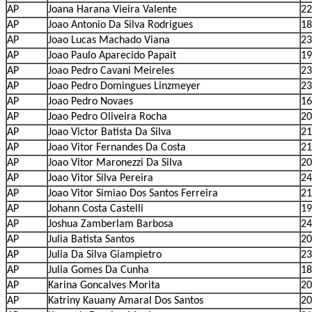
AP
Joana Harana Vieira Valente
22
AP
Joao Antonio Da Silva Rodrigues
18
AP
Joao Lucas Machado Viana
23
AP
Joao Paulo Aparecido Papait
19
AP
Joao Pedro Cavani Meireles
23
AP
Joao Pedro Domingues Linzmeyer
23
AP
Joao Pedro Novaes
16
AP
Joao Pedro Oliveira Rocha
20
AP
Joao Victor Batista Da Silva
21
AP
Joao Vitor Fernandes Da Costa
21
AP
Joao Vitor Maronezzi Da Silva
20
AP
Joao Vitor Silva Pereira
24
AP
Joao Vitor Simiao Dos Santos Ferreira
21
AP
Johann Costa Castelli
19
AP
Joshua Zamberlam Barbosa
24
AP
Julia Batista Santos
20
AP
Julia Da Silva Giampietro
23
AP
Julia Gomes Da Cunha
18
AP
Karina Goncalves Morita
20
AP
Katriny Kauany Amaral Dos Santos
20