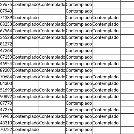
29675
Contemplado
Contemplado
Contemplado
07940
Contemplado
71389
Contemplado
Contemplado
Contemplado
08253
Contemplado
Contemplado
Contemplado
Contemplado
67564
Contemplado
Contemplado
Contemplado
Contemplado
36528
Contemplado
Contemplado
Contemplado
Contemplado
81272
Contemplado
47268
Contemplado
07150
Contemplado
Contemplado
Contemplado
46954
Contemplado
Contemplado
Contemplado
Contemplado
89207
Contemplado
Contemplado
Contemplado
70684
Contemplado
Contemplado
Contemplado
Contemplado
04300
Contemplado
Contemplado
51693
Contemplado
Contemplado
Contemplado
Contemplado
90892
Contemplado
Contemplado
Contemplado
Contemplado
07770
Contemplado
47276
Contemplado
Contemplado
79983
Contemplado
Contemplado
Contemplado
Contemplado
48310
Contemplado
Contemplado
Contemplado
Contemplado
70722
Contemplado
Contemplado