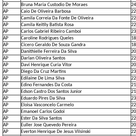
AP
Bruna Maria Custodio De Moraes
24
AP
Caio De Oliveira Barbosa
22
AP
Camila Correia Da Fonte De Oliveira
22
AP
Camila Keitily Batista Rosa
22
AP
Carlos Gabriel Ribeiro Camboi
23
AP
Caroline Rodrigues Queles
18
AP
Cicero Geraldo De Souza Gandra
18
AP
Danithielle Ferreira Da Silva
20
AP
Darlan Oliveira Santos
22
AP
Davi Henrique Curia Vitor
20
AP
Diego Da Cruz Martins
23
AP
Edilaine De Lima Silva
22
AP
Edino Fernandes Da Costa
21
AP
Edson Castro Dos Santos Junior
21
AP
Eduardo Pires Da Silva
23
AP
Eloisa Vasconcelo Carmelo
22
AP
Emanoel Carlos Godoi
20
AP
Ester Da Silva Santos
22
AP
Euller Jose Quevedo Pereira
20
AP
Everton Henrique De Jesus Vilsinski
22