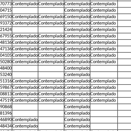
70773
Contemplado
Contemplado
Contemplado
Contemplado
04715
Contemplado
Contemplado
69150
Contemplado
Contemplado
Contemplado
Contemplado
93372
Contemplado
Contemplado
Contemplado
Contemplado
21424
Contemplado
Contemplado
67955
Contemplado
Contemplado
Contemplado
Contemplado
48136
Contemplado
Contemplado
Contemplado
Contemplado
47136
Contemplado
Contemplado
Contemplado
Contemplado
04105
Contemplado
Contemplado
Contemplado
Contemplado
50280
Contemplado
Contemplado
Contemplado
Contemplado
48400
Contemplado
53240
Contemplado
51316
Contemplado
Contemplado
Contemplado
Contemplado
59867
Contemplado
Contemplado
Contemplado
Contemplado
08813
Contemplado
Contemplado
Contemplado
Contemplado
47519
Contemplado
Contemplado
Contemplado
Contemplado
90868
Contemplado
81396
Contemplado
46890
Contemplado
Contemplado
48434
Contemplado
Contemplado