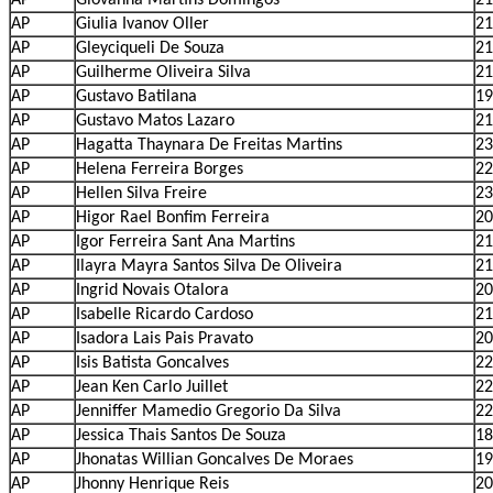
AP
Giulia Ivanov Oller
21
AP
Gleyciqueli De Souza
21
AP
Guilherme Oliveira Silva
21
AP
Gustavo Batilana
19
AP
Gustavo Matos Lazaro
21
AP
Hagatta Thaynara De Freitas Martins
23
AP
Helena Ferreira Borges
22
AP
Hellen Silva Freire
23
AP
Higor Rael Bonfim Ferreira
20
AP
Igor Ferreira Sant Ana Martins
21
AP
Ilayra Mayra Santos Silva De Oliveira
21
AP
Ingrid Novais Otalora
20
AP
Isabelle Ricardo Cardoso
21
AP
Isadora Lais Pais Pravato
20
AP
Isis Batista Goncalves
22
AP
Jean Ken Carlo Juillet
22
AP
Jenniffer Mamedio Gregorio Da Silva
22
AP
Jessica Thais Santos De Souza
18
AP
Jhonatas Willian Goncalves De Moraes
19
AP
Jhonny Henrique Reis
20