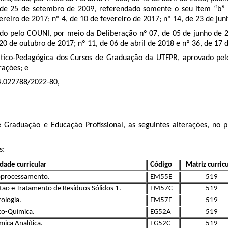
 de 25 de setembro de 2009, referendado somente o seu item “b” 
reiro de 2017; nº 4, de 10 de fevereiro de 2017; nº 14, de 23 de ju
o pelo COUNI, por meio da Deliberação nº 07, de 05 de junho de 2
 20 de outubro de 2017; nº 11, de 06 de abril de 2018 e nº 36, de 17
tico-Pedagógica dos Cursos de Graduação da UTFPR, aprovado pe
rações; e
4.022788/2022-80
,
Graduação e Educação Profissional, as seguintes alterações, no 
s:
dade curricular
Código
Matriz curric
processamento.
EM55E
519
tão e Tratamento de Resíduos Sólidos 1.
EM57C
519
rologia.
EM57F
519
ico-Química.
EG52A
519
mica Analítica.
EG52C
519