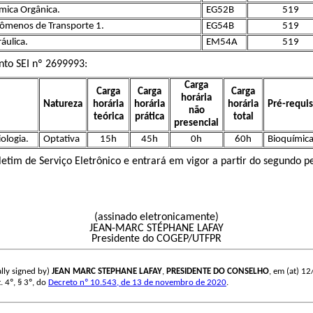
mica Orgânica.
EG52B
519
ômenos de Transporte 1.
EG54B
519
áulica.
EM54A
519
ento SEI nº
2699993
:
Carga
Carga
Carga
Carga
horária
Natureza
horária
horária
horária
Pré-requis
não
teórica
prática
total
presencial
ologia.
Optativa
15h
45h
0h
60h
Bioquímica
etim de Serviço Eletrônico e entrará em vigor a partir do segundo pe
(assinado eletronicamente)
JEAN-MARC STÉPHANE LAFAY
Presidente do COGEP/UTFPR
lly signed by)
JEAN MARC STEPHANE LAFAY
,
PRESIDENTE DO CONSELHO
, em (at) 12
. 4º, § 3º, do
Decreto nº 10.543, de 13 de novembro de 2020
.