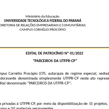
Ministério da Educação
UNIVERSIDADE TECNOLÓGICA FEDERAL DO PARANÁ
DIRETORIA DE RELAÇÕES EMPRESARIAIS E COMUNITÁRIAS
CAMPUS
CORNÉLIO PROCÓPIO
EDITAL DE PATROCÍNIO Nº 01/2022
“PARCEIROS DA UTFPR-CP”
mpus
Cornélio Procópio (CP), autarquia de regime especial, sediad
5, doravante denominada simplesmente UTFPR-CP neste ato represe
e Edital denominado “PARCEIROS DA UTFPR-CP”:
s privadas à UTFPR-CP, por meio da disponibilização de: (I) projetos
onsumo e (V) materiais permanentes.