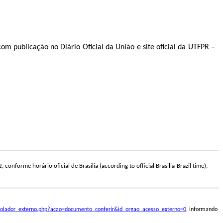
om publicação no Diário Oficial da União e site oficial da UTFPR –
 conforme horário oficial de Brasília (according to official Brasilia-Brazil time),
ontrolador_externo.php?acao=documento_conferir&id_orgao_acesso_externo=0
, informando