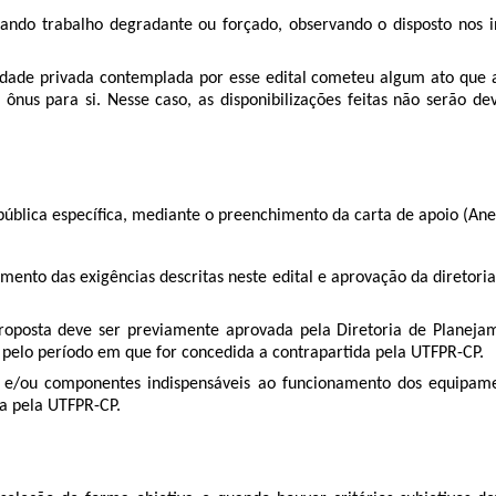
do trabalho degradante ou forçado, observando o disposto nos inciso
ade privada contemplada por esse edital cometeu algum ato que at
 ônus para si. Nesse caso, as disponibilizações feitas não serão de
blica específica, mediante o preenchimento da carta de apoio (Anex
imento das exigências descritas neste edital e aprovação da diretori
roposta deve ser previamente aprovada pela Diretoria de Planeja
pelo período em que for concedida a contrapartida pela UTFPR-CP.
e/ou componentes indispensáveis ao funcionamento dos equipament
a pela UTFPR-CP.