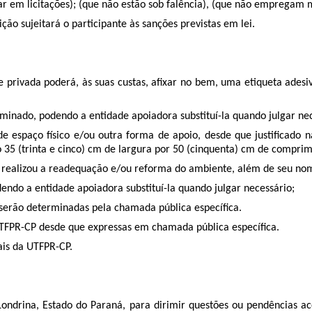
cipar em licitações); (que não estão sob falência), (que não empreg
ão sujeitará o participante às sanções previstas em lei.
 privada poderá, às suas custas, afixar no bem, uma etiqueta adesiv
erminado, podendo a entidade apoiadora substituí-la quando julgar ne
 espaço físico e/ou outra forma de apoio, desde que justificado na
o 35 (trinta e cinco) cm de largura por 50 (cinquenta) cm de compri
ra realizou a readequação e/ou reforma do ambiente, além de seu no
dendo a entidade apoiadora substituí-la quando julgar necessário;
a, serão determinadas pela chamada pública específica.
UTFPR-CP desde que expressas em chamada pública específica.
ais da UTFPR-CP.
de Londrina, Estado do Paraná, para dirimir questões ou pendências a