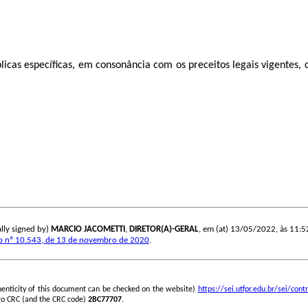
icas específicas, em consonância com os preceitos legais vigentes, c
lly signed by)
MARCIO JACOMETTI
,
DIRETOR(A)-GERAL
, em (at) 13/05/2022, às 11:52,
o nº 10.543, de 13 de novembro de 2020
.
henticity of this document can be checked on the website)
https://sei.utfpr.edu.br/sei/c
go CRC (and the CRC code)
2BC77707
.