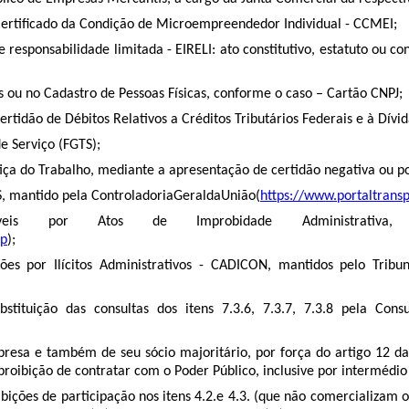
Certificado da Condição de Microempreendedor Individual - CCMEI;
responsabilidade limitada - EIRELI: ato constitutivo, estatuto ou c
as ou no Cadastro de Pessoas Físicas, conforme o caso – Cartão CNPJ;
ertidão de Débitos Relativos a Créditos Tributários Federais e à Dívid
e Serviço (FGTS);
stiça do Trabalho, mediante a apresentação de certidão negativa ou p
IS, mantido pela ControladoriaGeraldaUnião(
https://www.portaltran
veis por Atos de Improbidade Administrativa
hp
);
ções por Ilícitos Administrativos - CADICON, mantidos pelo Trib
stituição das consultas dos itens 7.3.6, 7.3.7, 7.3.8 pela Con
resa e também de seu sócio majoritário, por força do artigo 12 da
roibição de contratar com o Poder Público, inclusive por intermédio 
ibições de participação nos itens 4.2.e 4.3. (que não comercializam