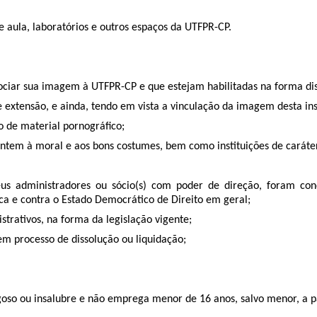
 aula, laboratórios e outros espaços da UTFPR-CP.
sociar sua imagem à UTFPR-CP e que estejam habilitadas na forma dis
e extensão, e ainda, tendo em vista a vinculação da imagem desta inst
 de material pornográfico;
tem à moral e aos bons costumes, bem como instituições de caráter p
eus administradores ou sócio(s) com poder de direção, foram co
ica e contra o Estado Democrático de Direito em geral;
istrativos, na forma da legislação vigente;
 em processo de dissolução ou liquidação;
so ou insalubre e não emprega menor de 16 anos, salvo menor, a part