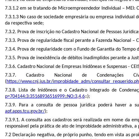
7.3.1.2 em se tratando de Microempreendedor Individual – MEI: 
7.3.1.3 No caso de sociedade empresária ou empresa individual de 
da respectiva sede;
7.3.2. Prova de inscrição no Cadastro Nacional de Pessoas Jurídic
7.3.3. Prova de regularidade fiscal perante a Fazenda Nacional – C
7.3.4. Prova de regularidade com o Fundo de Garantia do Tempo d
7.3.5. Prova de inexistência de débitos inadimplidos perante a Ju
7.3.6. Cadastro Nacional de Empresas Inidôneas e Suspensas - CE
7.3.7. Cadastro Nacional de Condenações Cí
(
https://www.cnj.jus.br/improbidade_adm/consultar_requerido.p
7.3.8. Lista de Inidôneos e o Cadastro Integrado de Condena
p=704144:3:35168936516999::NO:3,4,6
::);
7.3.9. Para a consulta de pessoa jurídica poderá haver a sub
apf.apps.tcu.gov.br/
);
7.3.9.1. A consulta aos cadastros será realizada em nome da emp
responsável pela prática de ato de improbidade administrativa, a p
7.2 Declaração negativa, de próprio punho, tendo em vista as pro