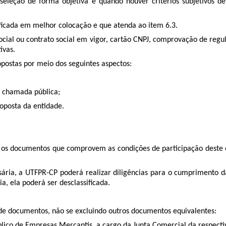
 seleção de forma objetiva e quando houver critérios subjetivos d
ificada em melhor colocação e que atenda ao item 6.3.
cial ou contrato social em vigor, cartão CNPJ, comprovação de regul
ivas.
postas por meio dos seguintes aspectos:
à chamada pública;
roposta da entidade.
os documentos que comprovem as condições de participação deste ed
ia, a UTFPR-CP poderá realizar diligências para o cumprimento da
 ela poderá ser desclassificada.
s de documentos, não se excluindo outros documentos equivalentes:
úblico de Empresas Mercantis, a cargo da Junta Comercial da respecti