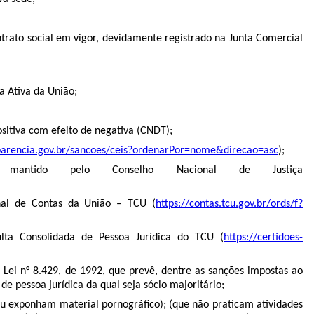
ontrato social em vigor, devidamente registrado na Junta Comercial
a Ativa da União;
ositiva com efeito de negativa (CNDT);
sparencia.gov.br/sancoes/ceis?ordenarPor=nome&direcao=asc
);
, mantido pelo Conselho Nacional de Justiça
unal de Contas da União – TCU (
https://contas.tcu.gov.br/ords/f?
sulta Consolidada de Pessoa Jurídica do TCU (
https://certidoes-
 Lei n° 8.429, de 1992, que prevê, dentre as sanções impostas ao
de pessoa jurídica da qual seja sócio majoritário;
 ou exponham material pornográfico); (que não praticam atividades