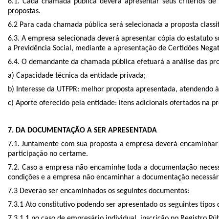
6.1. Cada chamada pública deverá apresentar seus critérios de
propostas.
6.2 Para cada chamada pública será selecionada a proposta class
6.3. A empresa selecionada deverá apresentar cópia do estatuto so
a Previdência Social, mediante a apresentação de Certidões Negat
6.4. O demandante da chamada pública efetuará a análise das pro
a) Capacidade técnica da entidade privada;
b) Interesse da UTFPR: melhor proposta apresentada, atendendo 
c) Aporte oferecido pela entidade: itens adicionais ofertados na p
7. DA DOCUMENTAÇÃO A SER APRESENTADA
7.1. Juntamente com sua proposta a empresa deverá encaminhar 
participação no certame.
7.2. Caso a empresa não encaminhe toda a documentação necessár
condições e a empresa não encaminhar a documentação necessária,
7.3 Deverão ser encaminhados os seguintes documentos:
7.3.1 Ato constitutivo podendo ser apresentado os seguintes tipo
7.3.1.1 no caso de empresário individual, inscrição no Registro P