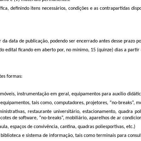
a, definindo itens necessários, condições e as contrapartidas dispo
ir da data de publicação, podendo ser encerrado antes desse prazo po
o edital ficando em aberto por, no mínimo, 15 (quinze) dias a partir
tes formas:
móveis, instrumentação em geral, equipamentos para auxílio didático
equipamentos, tais como, computadores, projetores, “no-breaks”, mob
strativas, restaurante universitário, estacionamento, quadra poli
otes de software, “no-breaks”, mobiliário, aparelhos de ar condicion
aula, espaços de convivência, cantina, quadras poliesportivas, etc.)
 biblioteca e sistema de informação, tais como terminais para consult