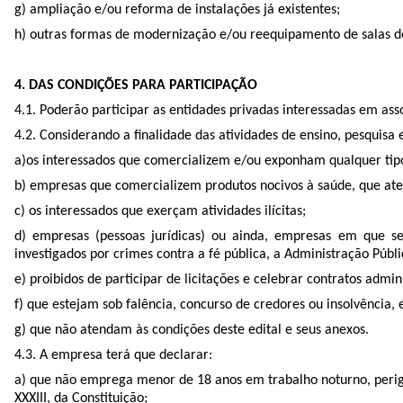
g) ampliação e/ou reforma de instalações já existentes;
h) outras formas de modernização e/ou reequipamento de salas de
4. DAS CONDIÇÕES PARA PARTICIPAÇÃO
4.1. Poderão participar as entidades privadas interessadas em as
4.2. Considerando a finalidade das atividades de ensino, pesquisa 
a)os interessados que comercializem e/ou exponham qualquer tipo
b) empresas que comercializem produtos nocivos à saúde, que aten
c) os interessados que exerçam atividades ilícitas;
d) empresas (pessoas jurídicas) ou ainda, empresas em que s
investigados por crimes contra a fé pública, a Administração Públ
e) proibidos de participar de licitações e celebrar contratos admin
f) que estejam sob falência, concurso de credores ou insolvência,
g) que não atendam às condições deste edital e seus anexos.
4.3. A empresa terá que declarar:
a) que não emprega menor de 18 anos em trabalho noturno, perigo
XXXIII, da Constituição;