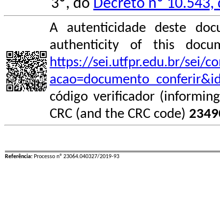
3º, do
Decreto nº 10.543,
A autenticidade deste doc
authenticity of this do
https://sei.utfpr.edu.br/sei/
acao=documento_conferir&i
código verificador (informin
CRC (and the CRC code)
2349
Referência:
Processo nº 23064.040327/2019-93