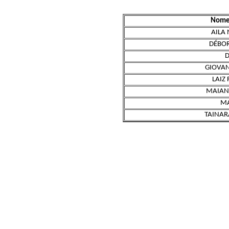
Nome 
AILA
DÉBOR
D
GIOVAN
LAIZ
MAIAN
MA
TAINAR