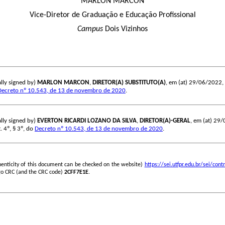
MARLON MARCON
Vice-Diretor de Graduação e Educação Profissional
Campus
Dois Vizinhos
lly signed by)
MARLON MARCON
,
DIRETOR(A) SUBSTITUTO(A)
, em (at) 29/06/2022, à
Decreto nº 10.543, de 13 de novembro de 2020
.
lly signed by)
EVERTON RICARDI LOZANO DA SILVA
,
DIRETOR(A)-GERAL
, em (at) 29/
. 4º, § 3º, do
Decreto nº 10.543, de 13 de novembro de 2020
.
henticity of this document can be checked on the website)
https://sei.utfpr.edu.br/sei/c
go CRC (and the CRC code)
2CFF7E1E
.