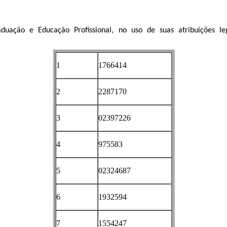
uação e Educação Profissional, no uso de suas atribuições lega
1
1766414
2
2287170
3
02397226
4
975583
5
02324687
6
1932594
7
1554247