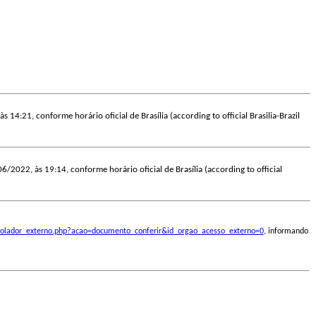
s 14:21, conforme horário oficial de Brasília (according to official Brasilia-Brazil
06/2022, às 19:14, conforme horário oficial de Brasília (according to official
ontrolador_externo.php?acao=documento_conferir&id_orgao_acesso_externo=0
, informando