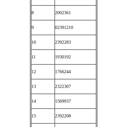
8
2002361
9
02391210
10
2392283
11
1930192
12
1766244
13
2322307
14
1569937
15
2392208