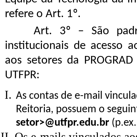
refere o Art. 1º.
Art. 3º –
São padro
institucionais de acesso a
aos setores da PROGRAD
UTFPR:
As contas d
e e-mail vincu
Reitoria, possuem o seguin
setor>@utfpr.edu.br
(p.ex
Os e-mails vinculados a