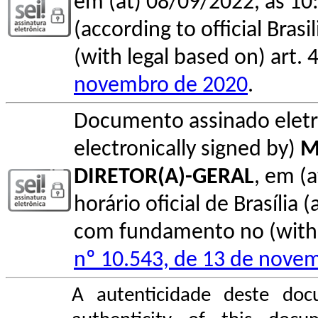
em (at) 08/09/2022, às 10:
(according to official Bras
(with legal based on) art. 
novembro de 2020
.
Documento assinado elet
electronically signed by)
M
DIRETOR(A)-GERAL
, em (
horário oficial de Brasília (
com fundamento no (with l
nº 10.543, de 13 de nove
A autenticidade deste doc