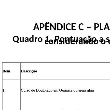
APÊNDICE C – P
Quadro 1. Pontuação a s
considerando o 
Item
Descrição
1
Curso de Doutorado em Química ou áreas afins