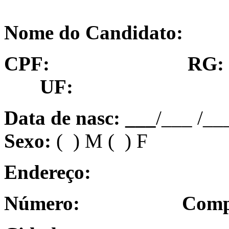
Nome do Candidato:
CPF: RG: 
UF:
Data de nasc: ___
/___ /_
Sexo:
( ) M ( ) F
Endereço:
Número: Compl