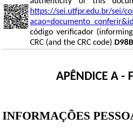
authenticity of this do
https://sei.utfpr.edu.br/sei/
acao=documento_conferir&i
código verificador (informin
CRC (and the CRC code)
D98B
APÊNDICE A - 
INFORMAÇÕES PESSOA