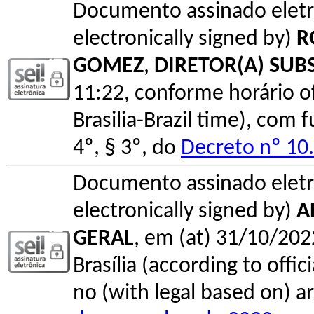
Documento assinado elet
electronically signed by)
R
GOMEZ
,
DIRETOR(A) SUB
11:22, conforme horário ofic
Brasilia-Brazil time), com
4º, § 3º, do
Decreto nº 10
Documento assinado elet
electronically signed by)
A
GERAL
, em (at) 31/10/202
Brasília (according to offi
no (with legal based on) ar