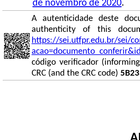
de novembro de 2020
.
A autenticidade deste doc
authenticity of this do
https://sei.utfpr.edu.br/sei/
acao=documento_conferir&i
código verificador (informin
CRC (and the CRC code)
5B23
A