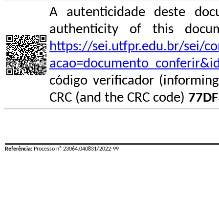
A autenticidade deste doc
authenticity of this do
https://sei.utfpr.edu.br/sei/
acao=documento_conferir&i
código verificador (informin
CRC (and the CRC code)
77DF
Referência:
Processo nº 23064.040831/2022-99