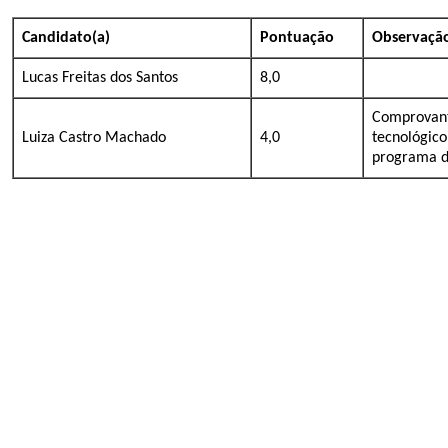
Candidato(a)
Pontuação
Observaçã
Lucas Freitas dos Santos
8,0
Comprovante
Luiza Castr
o Machado
4,0
tecnológico
programa de