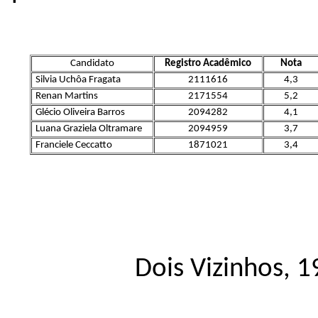
Candidato
Registro Acadêmico
Nota
Silvia Uchôa Fragata
2111616
4,3
Renan Martins
2171554
5,2
Glécio Oliveira Barros
2094282
4,1
Luana Graziela Oltramare
2094959
3,7
Franciele Ceccatto
1871021
3,4
Dois Vizinhos, 