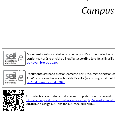
Campus
Documento assinado eletronicamente por (Document electronica
conforme horário oficial de Brasília (according to official Brasili
de novembro de 2020
.
Documento assinado eletronicamente por (Document electronica
15:41, conforme horário oficial de Brasília (according to official 
de 13 de novembro de 2020
.
A autenticidade deste documento pode ser conferid
https://sei.utfpr.edu.br/sei/controlador_externo.php?acao=document
3061846
e o código CRC (and the CRC code)
08B78B6E
.