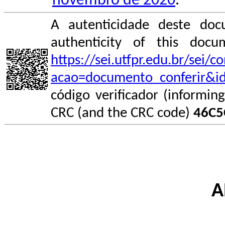
novembro de 2020
.
A autenticidade deste doc
authenticity of this do
https://sei.utfpr.edu.br/sei/
acao=documento_conferir&i
código verificador (informin
CRC (and the CRC code)
46C5
A