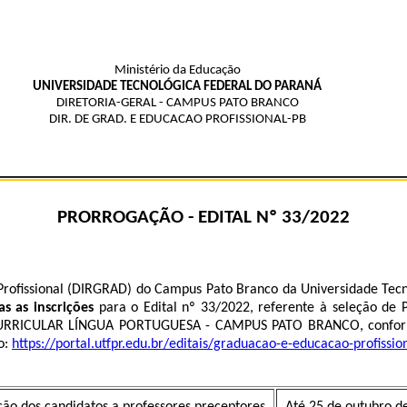
Ministério da Educação
UNIVERSIDADE TECNOLÓGICA FEDERAL DO PARANÁ
DIRETORIA-GERAL - CAMPUS PATO BRANCO
DIR. DE GRAD. E EDUCACAO PROFISSIONAL-PB
PRORROGAÇÃO - EDITAL Nº 33/2022
Profissional (DIRGRAD) do Campus Pato Branco da Universidade Tecno
s as inscrições
para o Edital nº 33/2022, referente à seleção
RICULAR LÍNGUA PORTUGUESA - CAMPUS PATO BRANCO, conforme c
o:
https://portal.utfpr.edu.br/editais/graduacao-e-educacao-profissi
ição dos candidatos a professores preceptores
Até 25 de outubro d