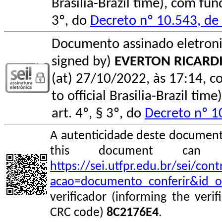
Brasilia-Brazil time), com fu
3º, do
Decreto nº 10.543, d
Documento assinado eletroni
signed by)
EVERTON RICARDI
(at) 27/10/2022, às 17:14, co
to official Brasilia-Brazil t
art. 4º, § 3º, do
Decreto nº 1
A autenticidade deste documento
this document can
https://sei.utfpr.edu.br/sei/co
acao=documento_conferir&id_o
verificador (informing the veri
CRC code)
8C2176E4
.