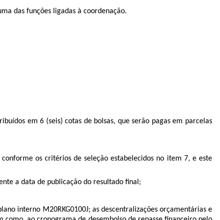
ma das funções ligadas à coordenação.
ribuídos em 6 (seis) cotas de bolsas, que serão pagas em parcelas
conforme os critérios de seleção estabelecidos no item 7, e este
te a data de publicação do resultado final;
plano interno M20RKG0100J; as descentralizações orçamentárias e
bem como, ao cronograma de desembolso de repasse financeiro pelo