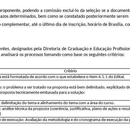
 proponente, podendo a comissão excluí-lo da seleção se a documen
prazos determinados, bem como se constatado posteriormente serem aqu
omplementar, até o último dia de inscrição, horário de Brasília,
ntes, designados pela Diretoria de Graduação e Educação Profissio
 analisará os processos tomando como base os seguintes critérios:
Critério
 está formatada de acordo com o que estabelece o Item 4.1.1 do Edital.
: o problema a ser tratado na proposta está bem delimitado, explicitado de
roposta tecnicamente embasada para a solução:
 delimitação do tema e alinhamento do tema com a área do curso.
: análise técnica da proposta (coerência, justificativa, plano de ações e resu
)
e de execução: Avaliação da metodologia e do cronograma de execução da 