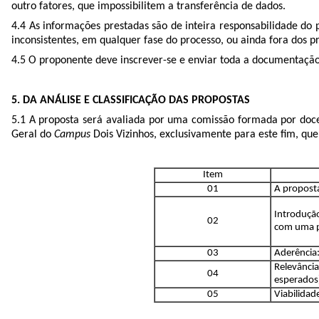
outro fatores, que impossibilitem a transferência de dados.
4.4 As informações prestadas são de inteira responsabilidade do
inconsistentes, em qualquer fase do processo, ou ainda fora dos 
4.5 O proponente deve inscrever-se e enviar toda a documentação c
5. DA ANÁLISE E CLASSIFICAÇÃO DAS PROPOSTAS
5.1 A proposta será avaliada por uma comissão formada por doce
Geral do
Campus
Dois Vizinhos, exclusivamente para este fim, que
Item
01
A proposta
Introdução
02
com uma p
03
Aderência:
Relevância
04
esperados
05
Viabilidad