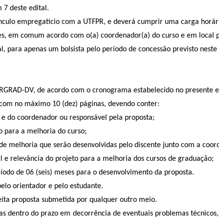
 7 deste edital.
vínculo empregatício com a UTFPR, e deverá cumprir uma carga horár
ades, em comum acordo com o(a) coordenador(a) do curso e em local
 para apenas um bolsista pelo período de concessão previsto neste 
 DIRGRAD-DV, de acordo com o cronograma estabelecido no presente ed
 com no máximo 10 (dez) páginas, devendo conter:
o e do coordenador ou responsável pela proposta;
to para a melhoria do curso;
s de melhoria que serão desenvolvidas pelo discente junto com a coord
l e relevância do projeto para a melhoria dos cursos de graduação;
íodo de 06 (seis) meses para o desenvolvimento da proposta.
pelo orientador e pelo estudante.
ceita proposta submetida por qualquer outro meio.
cebidas dentro do prazo em decorrência de eventuais problemas técni