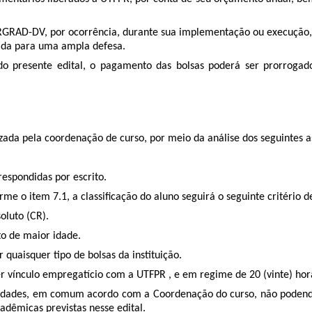
IRGRAD-DV, por ocorrência, durante sua implementação ou execução, d
ada para uma ampla defesa.
 do presente edital, o pagamento das bolsas poderá ser prorrogado
izada pela coordenação de curso, por meio da análise dos seguintes a
respondidas por escrito.
e o item 7.1, a classificação do aluno seguirá o seguinte critério 
oluto (CR).
to de maior idade.
 quaisquer tipo de bolsas da instituição.
er vínculo empregatício com a UTFPR , e em regime de 20 (vinte) ho
tividades, em comum acordo com a Coordenação do curso, não podendo
cadêmicas previstas nesse edital.