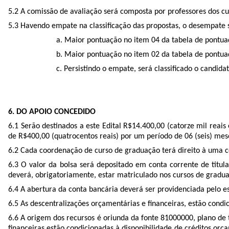
5.2 A comissão de avaliação será composta por professores dos cu
5.3 Havendo empate na classificação das propostas, o desempate s
a. Maior pontuação no item 04 da tabela de pontua
b. Maior pontuação no item 02 da tabela de pontua
c. Persistindo o empate, será classificado o candida
6. DO APOIO CONCEDIDO
6.1 Serão destinados a este Edital R$14.400,00 (catorze mil reai
de R$400,00 (quatrocentos reais) por um período de 06 (seis) mes
6.2 Cada coordenação de curso de graduação terá direito à uma co
6.3 O valor da bolsa será depositado em conta corrente de titul
deverá, obrigatoriamente, estar matriculado nos cursos de gradu
6.4 A abertura da conta bancária deverá ser providenciada pelo e
6.5 As descentralizações orçamentárias e financeiras, estão con
6.6 A origem dos recursos é oriunda da fonte 81000000, plano d
financeiras estão condicionadas à disponibilidade de créditos o