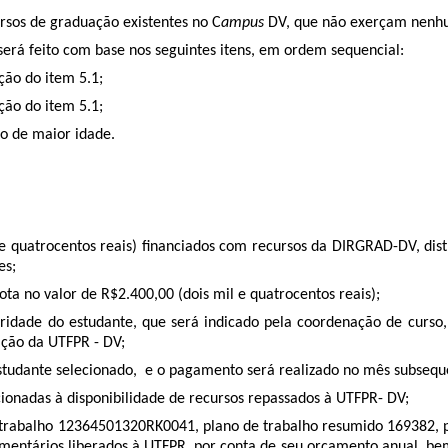
rsos de graduação existentes no C
ampus
DV, que não exerçam nenhu
erá feito com base nos seguintes itens, em ordem sequencial:
ção do item 5.1;
ção do item 5.1;
to de maior idade.
s e quatrocentos reais) financiados com recursos da DIRGRAD-DV, dist
es;
ta no valor de R$2.400,00 (dois mil e quatrocentos reais);
aridade do estudante, que será indicado pela coordenação de curso, 
ação da UTFPR - DV;
studante selecionado, e o pagamento será realizado no mês subsequen
dicionadas à disponibilidade de recursos repassados à UTFPR- DV;
e trabalho 12364501320RK0041, plano de trabalho resumido 169382, 
rçamentários liberados à UTFPR, por conta de seu orçamento anual, 